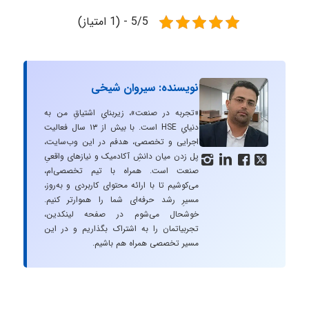
5/5 - (1 امتیاز)
نویسنده: سیروان شیخی
«تجربه در صنعت»، زیربنایِ اشتیاقِ من به
دنیایِ HSE است. با بیش از ۱۳ سال فعالیت
اجرایی و تخصصی، هدفم در این وب‌سایت،
پل زدن میان دانشِ آکادمیک و نیازهای واقعیِ




صنعت است. همراه با تیم تخصصی‌ام،
می‌کوشیم تا با ارائه محتوای کاربردی و به‌روز،
مسیرِ رشد حرفه‌ای شما را هموارتر کنیم.
خوشحال می‌شوم در صفحه لینکدین،
تجربیاتمان را به اشتراک بگذاریم و در این
مسیر تخصصی همراه هم باشیم.