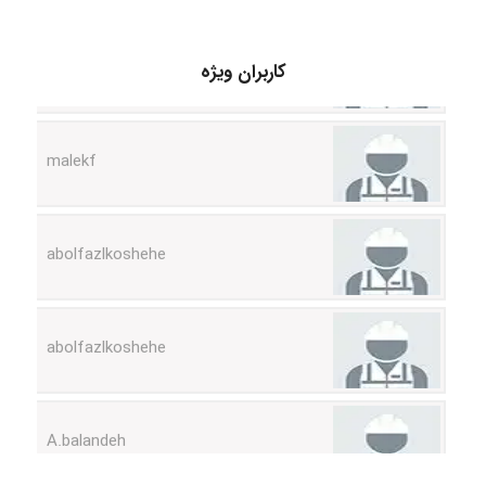
USER124
کاربران ویژه
malekf
abolfazlkoshehe
abolfazlkoshehe
A.balandeh
fatima