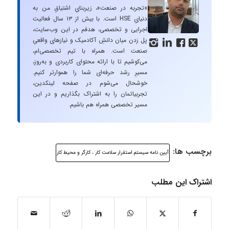
«تجربه در صنعت»، زیربنایِ اشتیاقِ من به
دنیایِ HSE است. با بیش از ۱۳ سال فعالیت
اجرایی و تخصصی، هدفم در این وب‌سایت،
پل زدن میان دانشِ آکادمیک و نیازهای واقعیِ




صنعت است. همراه با تیم تخصصی‌ام،
می‌کوشیم تا با ارائه محتوای کاربردی و به‌روز،
مسیرِ رشد حرفه‌ای شما را هموارتر کنیم.
خوشحال می‌شوم در صفحه لینکدین،
تجربیاتمان را به اشتراک بگذاریم و در این
مسیر تخصصی همراه هم باشیم.
برچسب ها:
آیین نامه سیستم استقرار سلامت کار ، کارگر و محیط کار
اشتراک این مطلب