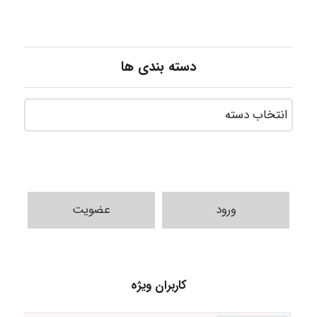
دسته بندی ها
ورود
عضویت
Jafar Tym
کاربران ویژه
aghajari vahid