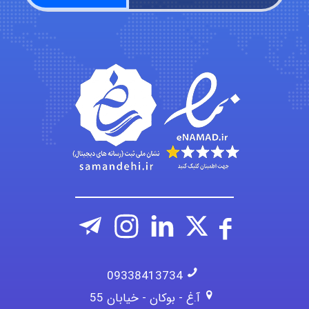
ehtesham
Iman Hosseini
Chehri
09338413734
آ.غ - بوکان - خیابان 55