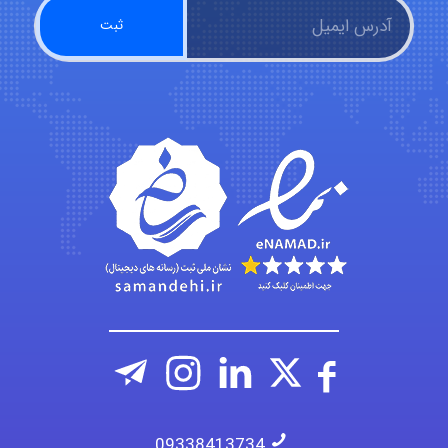
Arshiaaihsra
ABOALFZAL ZAREI
nima5534
09338413734