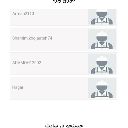
کاربران ویژه
Shamim.khojasteh74
ARAMOH12002
Hagar
monakh
Rtk2099
جستجو در سایت