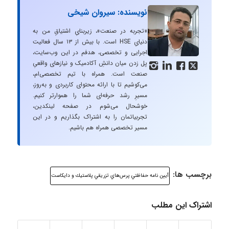
نویسنده: سیروان شیخی
«تجربه در صنعت»، زیربنایِ اشتیاقِ من به
دنیایِ HSE است. با بیش از ۱۳ سال فعالیت
اجرایی و تخصصی، هدفم در این وب‌سایت،
پل زدن میان دانشِ آکادمیک و نیازهای واقعیِ




صنعت است. همراه با تیم تخصصی‌ام،
می‌کوشیم تا با ارائه محتوای کاربردی و به‌روز،
مسیرِ رشد حرفه‌ای شما را هموارتر کنیم.
خوشحال می‌شوم در صفحه لینکدین،
تجربیاتمان را به اشتراک بگذاریم و در این
مسیر تخصصی همراه هم باشیم.
برچسب ها:
آيين نامه حفاظتي پرس‌هاي تزريقي پلاستيك و دايكاست
اشتراک این مطلب