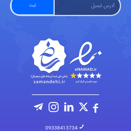
Kati
emami
ehtesham
09338413734