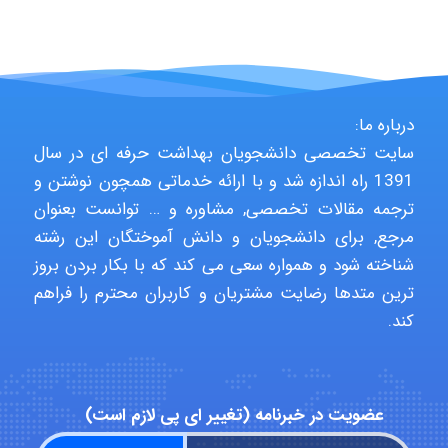
fatima
Jafar Tym
درباره ما:
سایت تخصصی دانشجویان بهداشت حرفه ای در سال
aghajari vahid
1391 راه اندازه شد و با ارائه خدماتی همچون نوشتن و
ترجمه مقالات تخصصی, مشاوره و … توانست بعنوان
مرجع, برای دانشجویان و دانش آموختگان این رشته
شناخته شود و همواره سعی می کند که با بکار بردن بروز
Poubakhtiari
ترین متدها رضایت مشتریان و کاربران محترم را فراهم
کند.
Alirez0990
عضویت در خبرنامه (تغییر ای پی لازم است)
hosein abdolvand