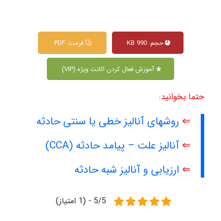
حجم: 990 KB
فرمت: PDF
آموزش فعال کردن اکانت ویژه (VIP)
حتما بخوانید:
⇐
روشهای آنالیز خطی یا سنتی حادثه
⇐
آنالیز علت – پیامد حادثه (CCA)
⇐
ارزیابی و آنالیز شبه حادثه
5/5 - (1 امتیاز)