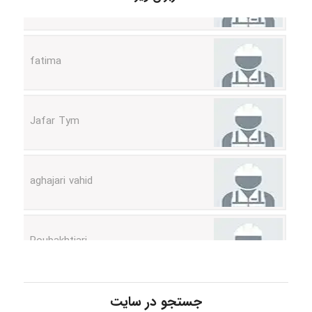
fatima
Jafar Tym
aghajari vahid
Poubakhtiari
Alirez0990
جستجو در سایت