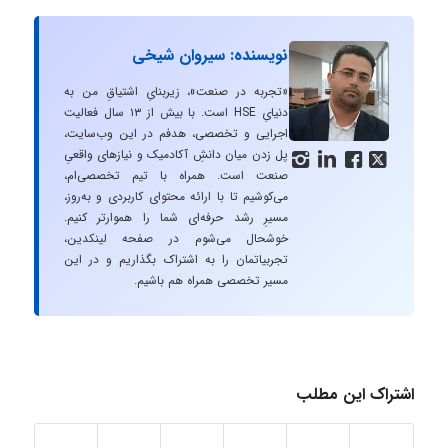
نویسنده: سیروان شیخی
«تجربه در صنعت»، زیربنایِ اشتیاقِ من به
دنیایِ HSE است. با بیش از ۱۳ سال فعالیت
اجرایی و تخصصی، هدفم در این وب‌سایت،
پل زدن میان دانشِ آکادمیک و نیازهای واقعیِ




صنعت است. همراه با تیم تخصصی‌ام،
می‌کوشیم تا با ارائه محتوای کاربردی و به‌روز،
مسیرِ رشد حرفه‌ای شما را هموارتر کنیم.
خوشحال می‌شوم در صفحه لینکدین،
تجربیاتمان را به اشتراک بگذاریم و در این
مسیر تخصصی همراه هم باشیم.
اشتراک این مطلب