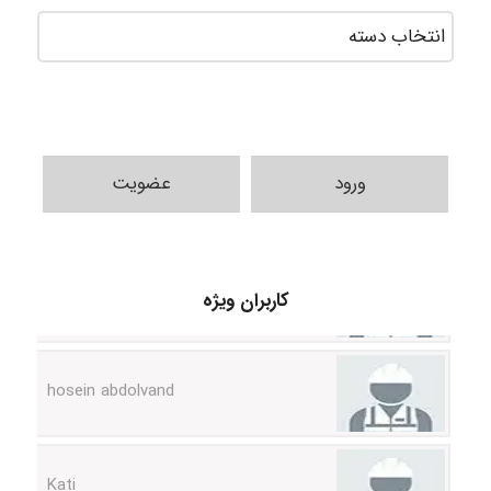
ورود
عضویت
Alirez0990
کاربران ویژه
hosein abdolvand
Kati