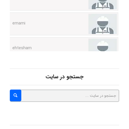
emami
ehtesham
Iman Hosseini
جستجو در سایت
Chehri
roya_boostani