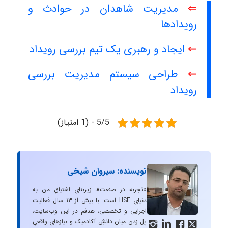
⇐
مدیریت شاهدان در حوادث و
رویدادها
⇐
ایجاد و رهبری یک تیم بررسی رویداد
⇐
طراحی سیستم مدیریت بررسی
رویداد
5/5 - (1 امتیاز)
نویسنده: سیروان شیخی
«تجربه در صنعت»، زیربنایِ اشتیاقِ من به
دنیایِ HSE است. با بیش از ۱۳ سال فعالیت
اجرایی و تخصصی، هدفم در این وب‌سایت،
پل زدن میان دانشِ آکادمیک و نیازهای واقعیِ



