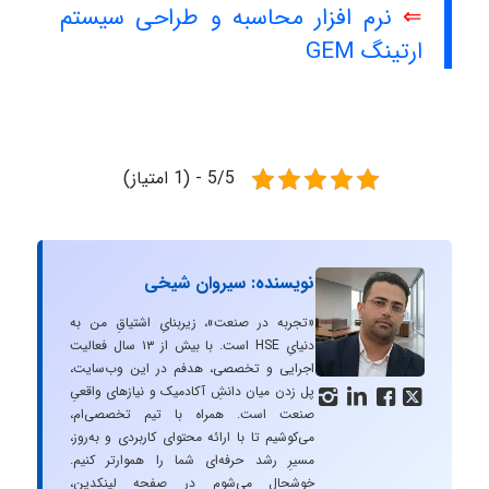
⇐
نرم افزار محاسبه و طراحی سیستم
ارتینگ GEM
5/5 - (1 امتیاز)
نویسنده: سیروان شیخی
«تجربه در صنعت»، زیربنایِ اشتیاقِ من به
دنیایِ HSE است. با بیش از ۱۳ سال فعالیت
اجرایی و تخصصی، هدفم در این وب‌سایت،
پل زدن میان دانشِ آکادمیک و نیازهای واقعیِ




صنعت است. همراه با تیم تخصصی‌ام،
می‌کوشیم تا با ارائه محتوای کاربردی و به‌روز،
مسیرِ رشد حرفه‌ای شما را هموارتر کنیم.
خوشحال می‌شوم در صفحه لینکدین،