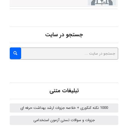
Jafar Tym
جستجو در سایت
aghajari vahid
Poubakhtiari
تبلیغات متنی
Alirez0990
1000 نکته کنکوری + خلاصه جزوات ارشد بهداشت حرفه ای
USER124
جزوات و سوالات تستی آزمون استخدامی