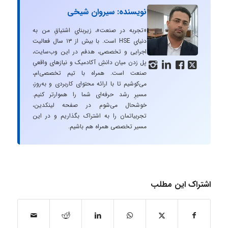
نویسنده: سیروان شیخی
«تجربه در صنعت»، زیربنایِ اشتیاقِ من به
دنیایِ HSE است. با بیش از ۱۳ سال فعالیت
اجرایی و تخصصی، هدفم در این وب‌سایت،
پل زدن میان دانشِ آکادمیک و نیازهای واقعیِ




صنعت است. همراه با تیم تخصصی‌ام،
می‌کوشیم تا با ارائه محتوای کاربردی و به‌روز،
مسیرِ رشد حرفه‌ای شما را هموارتر کنیم.
خوشحال می‌شوم در صفحه لینکدین،
تجربیاتمان را به اشتراک بگذاریم و در این
مسیر تخصصی همراه هم باشیم.
اشتراک این مطلب