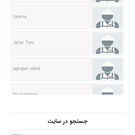
fatima
Jafar Tym
aghajari vahid
Poubakhtiari
Alirez0990
جستجو در سایت
hosein abdolvand