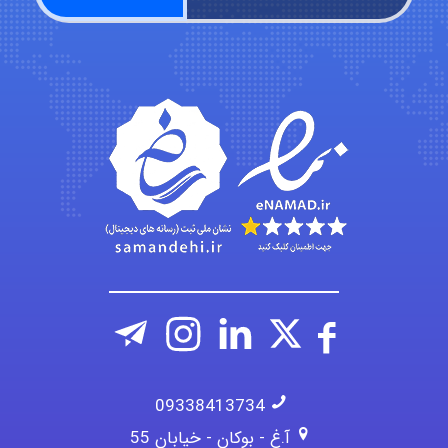
Kati
emami
ehtesham
09338413734
آ.غ - بوکان - خیابان 55