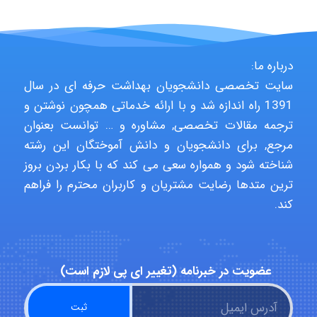
Jafar Tym
درباره ما:
سایت تخصصی دانشجویان بهداشت حرفه ای در سال
aghajari vahid
1391 راه اندازه شد و با ارائه خدماتی همچون نوشتن و
ترجمه مقالات تخصصی, مشاوره و … توانست بعنوان
مرجع, برای دانشجویان و دانش آموختگان این رشته
Poubakhtiari
شناخته شود و همواره سعی می کند که با بکار بردن بروز
ترین متدها رضایت مشتریان و کاربران محترم را فراهم
کند.
Alirez0990
عضویت در خبرنامه (تغییر ای پی لازم است)
hosein abdolvand