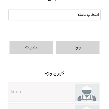
ورود
عضویت
A.balandeh
کاربران ویژه
fatima
Jafar Tym