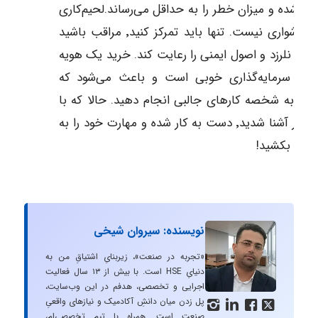
جه شده و میزان خطر را به حداقل می‌رساند.لحیم‌کاری
عمل دشواری نیست. تنها باید تمرکز کنید٬ مراقب باشید
تان نلرزد و اصول ایمنی را رعایت کند. خرید یک هویه
غوب سرمایه‌گذاری خوبی است و باعث می‌شود که
انید به شخصه کارهای جالبی انجام دهید. حالا که با
روند کار آشنا شدید٬ دست به کار شده و مهارت خود را به
بقیه بکشید!
نویسنده: سیروان شیخی
«تجربه در صنعت»، زیربنایِ اشتیاقِ من به
دنیایِ HSE است. با بیش از ۱۳ سال فعالیت
اجرایی و تخصصی، هدفم در این وب‌سایت،
پل زدن میان دانشِ آکادمیک و نیازهای واقعیِ




صنعت است. همراه با تیم تخصصی‌ام،