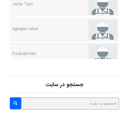
aghajari vahid
Poubakhtiari
Alirez0990
جستجو در سایت
hosein abdolvand
Kati