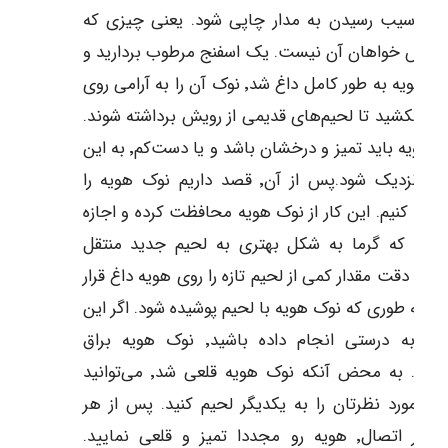
عث آسیب رسیدن به مدار چاپی شود. یعنی چیزی که
‌کس خواهان آن نیست. یک اسفنج مرطوب بردارید و
وقتی هویه به طور کامل داغ شد٬ نوک آن را به آرامی روی
نج بکشید تا لحیم‌های قدیمی از رویش برداشته شوند.
نوک هویه باید تمیز و درخشان باشد و یا دست‌کم٬ به این
حالت نزدیک شود.پس از آن٬ قصد داریم نوک هویه را
عی» کنیم. این کار از نوک هویه محافظت کرده و اجازه
‌دهد که گرما به شکل بهتری به لحیم جدید منتقل
. به دقت مقدار کمی از لحیم تازه را روی هویه داغ قرار
د به طوری که نوک هویه با لحیم پوشیده شود. اگر این
کار را به درستی انجام داده باشید٬ نوک هویه براق
می‌شود. به محض آنکه نوک هویه قلعی شد٬ می‌توانید
ای مورد نظرتان را به یکدیگر لحیم کنید. پس از هر
چند بار اتصال٬ هویه رو مجددا تمیز و قلعی نمایید.