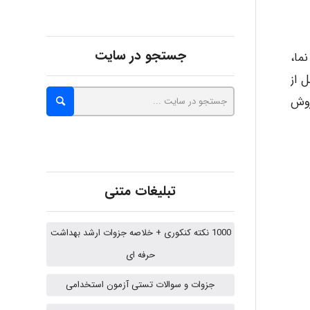
abolfazlkoshehe
جستجو در سایت
 نما،
 از
A.balandeh
روش
fatima
تبلیغات متنی
Jafar Tym
1000 نکته کنکوری + خلاصه جزوات ارشد بهداشت
حرفه ای
aghajari vahid
جزوات و سوالات تستی آزمون استخدامی