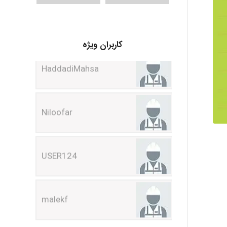
HaddadiMahsa
کاربران ویژه
Niloofar
USER124
malekf
abolfazlkoshehe