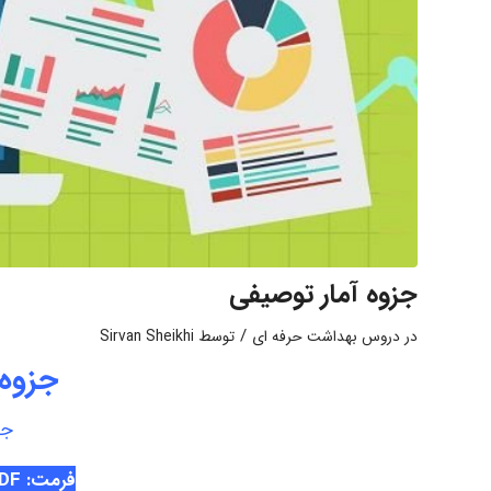
جزوه آمار توصیفی
/
در
دروس بهداشت حرفه ای
توسط
Sirvan Sheikhi
جزوه 
جز
فرمت: PDF