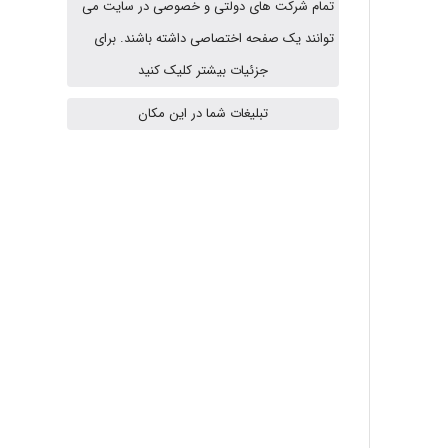
تمام شرکت های دولتی و خصوصی در سایت می
HaddadiMahsa
توانند یک صفحه اختصاصی داشته باشند. برای
جزئیات بیشتر کلیک کنید
تبلیغات شما در این مکان
Niloofar
USER124
malekf
abolfazlkoshehe