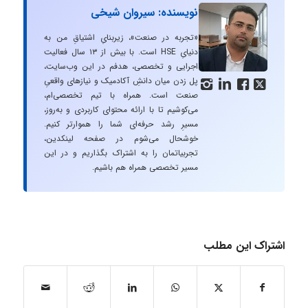
نویسنده: سیروان شیخی
«تجربه در صنعت»، زیربنایِ اشتیاقِ من به
دنیایِ HSE است. با بیش از ۱۳ سال فعالیت
اجرایی و تخصصی، هدفم در این وب‌سایت،
پل زدن میان دانشِ آکادمیک و نیازهای واقعیِ




صنعت است. همراه با تیم تخصصی‌ام،
می‌کوشیم تا با ارائه محتوای کاربردی و به‌روز،
مسیرِ رشد حرفه‌ای شما را هموارتر کنیم.
خوشحال می‌شوم در صفحه لینکدین،
تجربیاتمان را به اشتراک بگذاریم و در این
مسیر تخصصی همراه هم باشیم.
اشتراک این مطلب