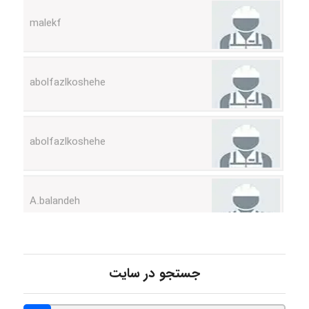
abolfazlkoshehe
abolfazlkoshehe
A.balandeh
fatima
جستجو در سایت
Jafar Tym