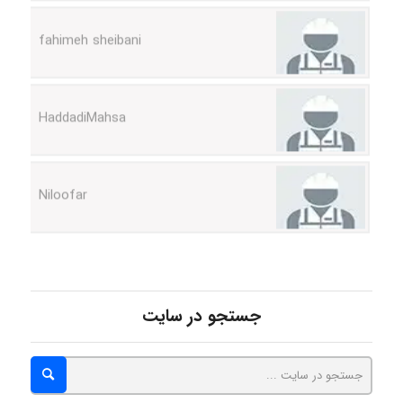
fahimeh sheibani
HaddadiMahsa
Niloofar
USER124
جستجو در سایت
malekf
abolfazlkoshehe