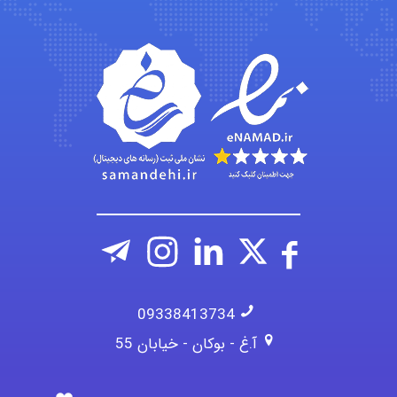
abolfazlkoshehe
A.balandeh
fatima
09338413734
آ.غ - بوکان - خیابان 55