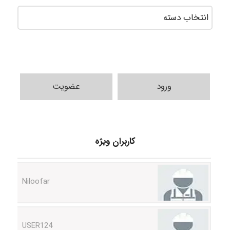
ورود
عضویت
HaddadiMahsa
کاربران ویژه
Niloofar
USER124