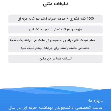
Jafar Tym
تبلیغات متنی
1000 نکته کنکوری + خلاصه جزوات ارشد بهداشت حرفه ای
aghajari vahid
جزوات و سوالات تستی آزمون استخدامی
تمام شرکت های دولتی و خصوصی در سایت می توانند یک صفحه
HaddadiMahsa
اختصاصی داشته باشند. برای جزئیات بیشتر کلیک کنید
تبلیغات شما در این مکان
Niloofar
USER124
درباره ما:
سایت تخصصی دانشجویان بهداشت حرفه ای در سال
malekf