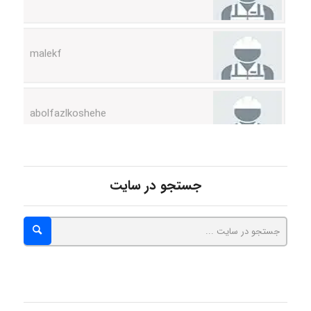
malekf
abolfazlkoshehe
abolfazlkoshehe
جستجو در سایت
A.balandeh
fatima