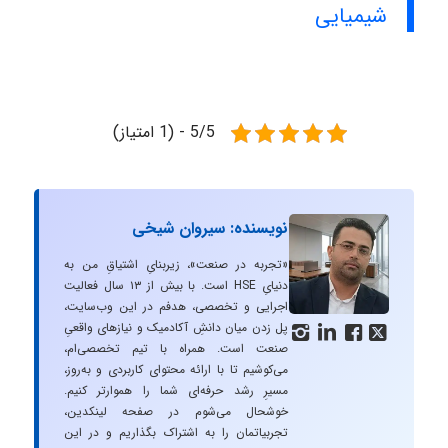
شیمیایی
5/5 - (1 امتیاز)
نویسنده: سیروان شیخی
«تجربه در صنعت»، زیربنایِ اشتیاقِ من به
دنیایِ HSE است. با بیش از ۱۳ سال فعالیت
اجرایی و تخصصی، هدفم در این وب‌سایت،
پل زدن میان دانشِ آکادمیک و نیازهای واقعیِ




صنعت است. همراه با تیم تخصصی‌ام،
می‌کوشیم تا با ارائه محتوای کاربردی و به‌روز،
مسیرِ رشد حرفه‌ای شما را هموارتر کنیم.
خوشحال می‌شوم در صفحه لینکدین،
تجربیاتمان را به اشتراک بگذاریم و در این