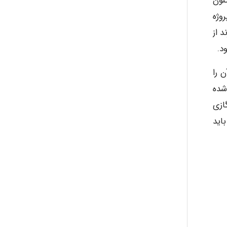
نون
وژه
 از
د.
 را
شده
ازی
اید