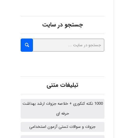
Alirez0990
جستجو در سایت
hosein abdolvand
Kati
emami
تبلیغات متنی
1000 نکته کنکوری + خلاصه جزوات ارشد بهداشت
ehtesham
حرفه ای
جزوات و سوالات تستی آزمون استخدامی
A.balandeh