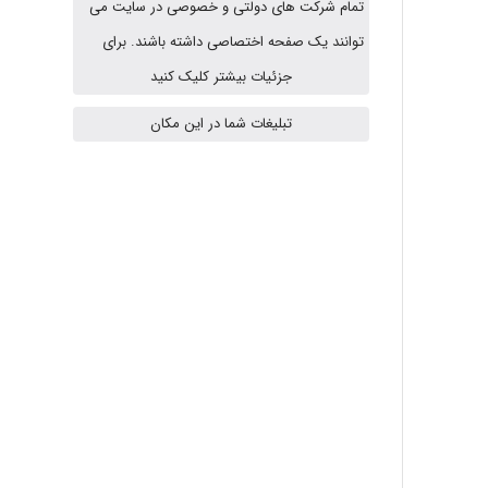
تمام شرکت های دولتی و خصوصی در سایت می
توانند یک صفحه اختصاصی داشته باشند. برای
جزئیات بیشتر کلیک کنید
fatima
تبلیغات شما در این مکان
Jafar Tym
aghajari vahid
Poubakhtiari
Alirez0990