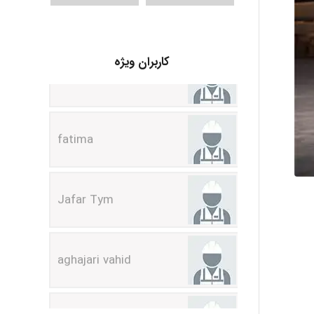
A.balandeh
کاربران ویژه
fatima
Jafar Tym
aghajari vahid
Poubakhtiari