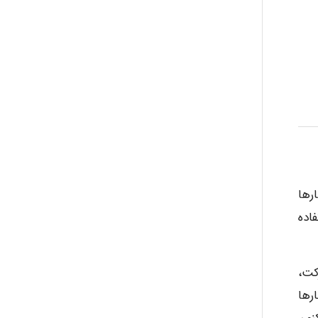
رها
اده
کت،
رها