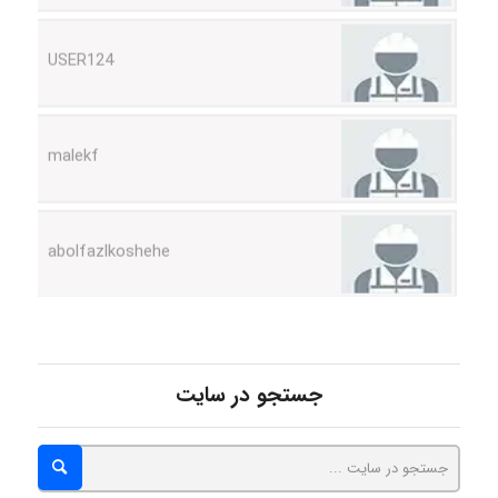
malekf
abolfazlkoshehe
abolfazlkoshehe
A.balandeh
جستجو در سایت
fatima