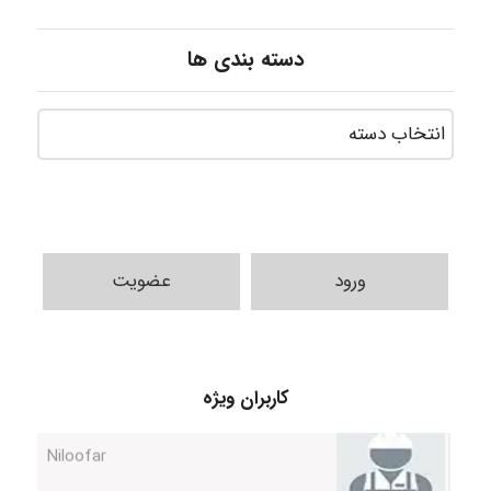
دسته بندی ها
ورود
عضویت
HaddadiMahsa
Niloofar
کاربران ویژه
USER124