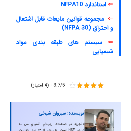
⇐
استاندارد NFPA10
⇐
مجموعه قوانین مایعات قابل اشتعال
و احتراق (NFPA 30)
⇐
سیستم های طبقه بندی مواد
شیمیایی
3.7/5 - (4 امتیاز)
نویسنده: سیروان شیخی
«تجربه در صنعت»، زیربنایِ اشتیاقِ من به
دنیایِ HSE است. با بیش از ۱۳ سال فعالیت