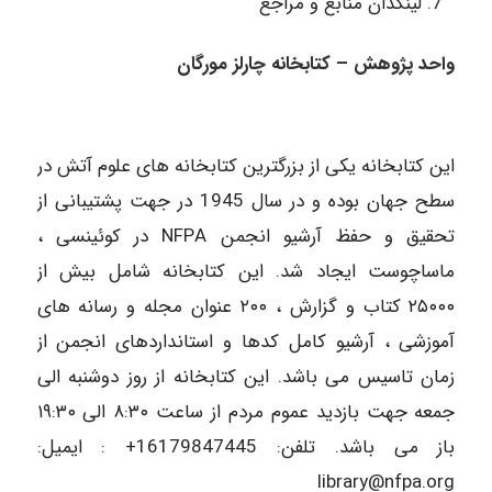
لینکدان منابع و مراجع
واحد پژوهش – کتابخانه چارلز مورگان
این کتابخانه یکی از بزرگترین کتابخانه های علوم آتش در
سطح جهان بوده و در سال 1945 در جهت پشتیبانی از
تحقیق و حفظ آرشیو انجمن NFPA در کوئینسی ،
ماساچوست ایجاد شد. این کتابخانه شامل بیش از
۲۵۰۰۰ کتاب و گزارش ، ۲۰۰ عنوان مجله و رسانه های
آموزشی ، آرشیو کامل کدها و استانداردهای انجمن از
زمان تاسیس می باشد. این کتابخانه از روز دوشنبه الى
جمعه جهت بازدید عموم مردم از ساعت ۸:۳۰ الی ۱۹:۳۰
باز می باشد. تلفن: 16179847445+ : ایمیل:
library
@nfpa.org