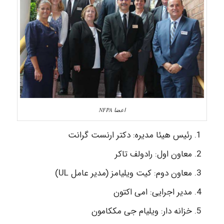
اعضا NFPA
رئیس هیئا مدیره: دکتر ارنست گرانت
معاون اول: رادولف تاکر
معاون دوم: کیت ویلیامز (مدیر عامل UL)
مدیر اجرایی: امی اکتون
خزانه دار: ویلیام جی مککامون