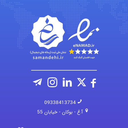
Jafar Tym
aghajari vahid
09338413734
آ.غ - بوکان - خیابان 55