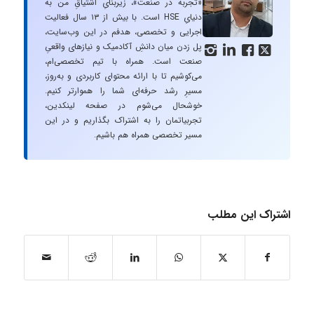
«تجربه در صنعت»، زیربنایِ اشتیاقِ من به
دنیایِ HSE است. با بیش از ۱۳ سال فعالیت
اجرایی و تخصصی، هدفم در این وب‌سایت،
پل زدن میان دانشِ آکادمیک و نیازهای واقعیِ




صنعت است. همراه با تیم تخصصی‌ام،
می‌کوشیم تا با ارائه محتوای کاربردی و به‌روز،
مسیرِ رشد حرفه‌ای شما را هموارتر کنیم.
خوشحال می‌شوم در صفحه لینکدین،
تجربیاتمان را به اشتراک بگذاریم و در این
مسیر تخصصی همراه هم باشیم.
اشتراک این مطلب