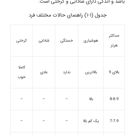
باشد و اندکی دارای شادابی و کرختی است.
جدول (۱-۱) راهنمای حالات مختلف فرد
حداکثر
هوشیاری
خستگی
شادابی
کرختی
هرتز
کاملا
بالای 9
بالاترین
ندارد
عادی
خوب
بالا
–
–
–
8-8.9
7-7.9
یک کم بالا
–
–
–