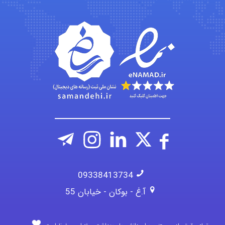
emami
ehtesham
09338413734
آ.غ - بوکان - خیابان 55