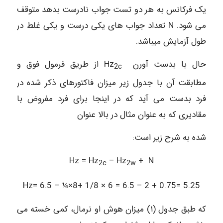
یک فرکانس به هر دو تست جواب نادرست بدهد متوقف
می شود. N تعداد جواب های یکی درست و یکی غلط در
طول آزمایش میباشد.
حال با بدست آورن Hz
از طریق فرمول فوق و
2c
مطابقت آن با جدول زیر میزان فاکتورهای ذکر شده در
فرد بدست می آید که در اینجا برای فرد مفروض با
مقادیری که به عنوان مثال در بالا عنوان
شده به شرح زیر است:
Hz = Hz
– Hz
+ N
2c
2w
Hz= 6.5 – ¼×8+ 1/8 × 6 = 6.5 – 2 + 0.75= 5.25
که طبق جدول (۱) میزان هوش او نرمال، کمی خسته می