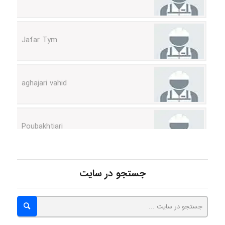
Jafar Tym
aghajari vahid
Poubakhtiari
Alirez0990
جستجو در سایت
hosein abdolvand