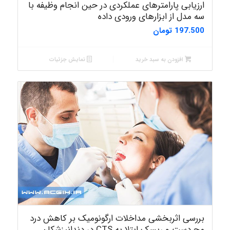
ارزیابی پارامترهای عملکردی در حین انجام وظیفه با
سه مدل از ابزارهای ورودی داده
197.500
تومان
افزودن به سبد خرید
نمایش جزئیات
بررسی اثربخشی مداخلات ارگونومیک بر کاهش درد
مچ دست و ریسک ابتلا به CTS در دندانپزشکان