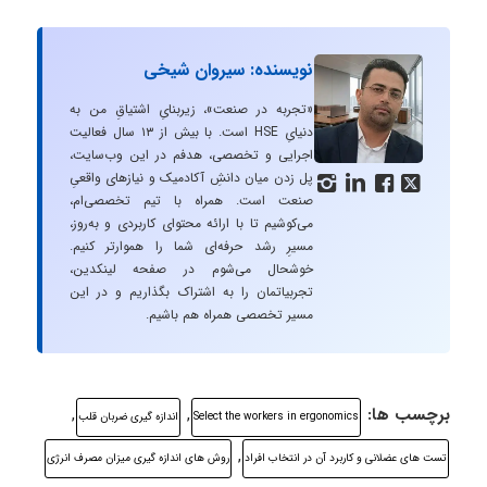
نویسنده: سیروان شیخی
«تجربه در صنعت»، زیربنایِ اشتیاقِ من به
دنیایِ HSE است. با بیش از ۱۳ سال فعالیت
اجرایی و تخصصی، هدفم در این وب‌سایت،
پل زدن میان دانشِ آکادمیک و نیازهای واقعیِ




صنعت است. همراه با تیم تخصصی‌ام،
می‌کوشیم تا با ارائه محتوای کاربردی و به‌روز،
مسیرِ رشد حرفه‌ای شما را هموارتر کنیم.
خوشحال می‌شوم در صفحه لینکدین،
تجربیاتمان را به اشتراک بگذاریم و در این
مسیر تخصصی همراه هم باشیم.
برچسب ها:
,
,
Select the workers in ergonomics
اندازه گیری ضربان قلب
,
تست های عضلانی و کاربرد آن در انتخاب افراد
روش های اندازه گیری میزان مصرف انرژی