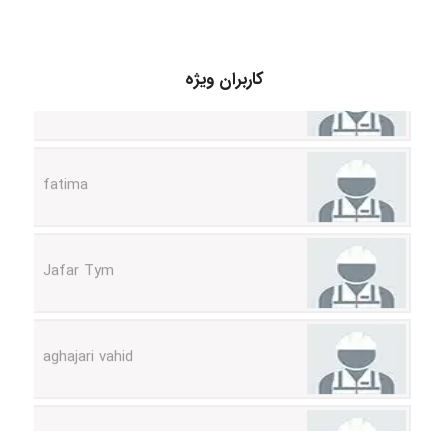
A.balandeh
کاربران ویژه
fatima
Jafar Tym
aghajari vahid
Poubakhtiari