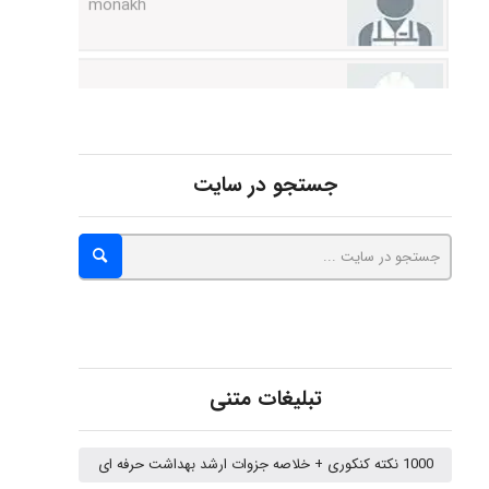
Rtk2099
Arshiaaihsra
جستجو در سایت
ABOALFZAL ZAREI
nima5534
تبلیغات متنی
arman.m
1000 نکته کنکوری + خلاصه جزوات ارشد بهداشت حرفه ای