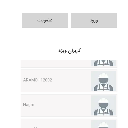
ورود
عضویت
Shamim.khojasteh74
کاربران ویژه
ARAMOH12002
Hagar
monakh