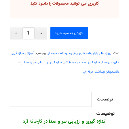
Rtk2099
کاربری می توانید محصولات را دانلود کنید
Arshiaaihsra
افزودن به سبد خرید
ABOALFZAL ZAREI
دسته:
پروژه ها و پایان نامه های ایمنی و بهداشت حرفه ای
برچسب:
آموزش اندازه گیری
و ارزیابی صدا
,
اندازه گیری صدا در محیط کار
,
اندازه گیری و ارزیابی سر و صدا
برند:
دانشجویان بهداشت حرفه ای
nima5534
توضیحات
arman.m
توضیحات
اندازه گیری و ارزیابی سر و صدا در کارخانه آرد
Hasan haghparast