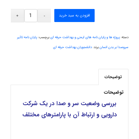
Arshiaaihsra
افزودن به سبد خرید
ABOALFZAL ZAREI
دسته:
پروژه ها و پایان نامه های ایمنی و بهداشت حرفه ای
برچسب:
پایان نامه تاثیر
سروصدا بر بدن انسان
برند:
دانشجویان بهداشت حرفه ای
nima5534
توضیحات
arman.m
توضیحات
بررسی وضعیت سر و صدا در یک شرکت
Hasan haghparast
دارویی و ارتباط آن با پارامترهای مختلف