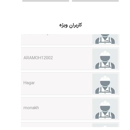
Shamim.khojasteh74
کاربران ویژه
ARAMOH12002
Hagar
monakh
Rtk2099