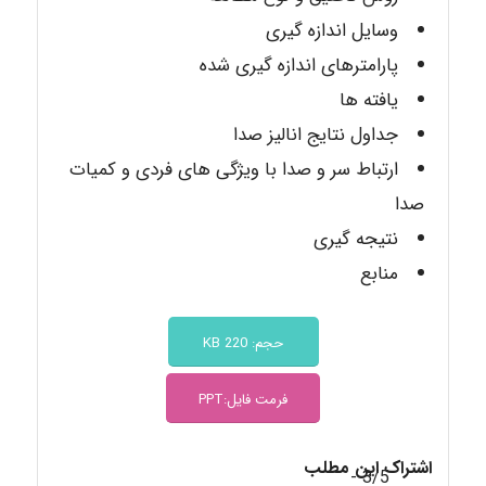
وسایل اندازه گیری
پارامترهای اندازه گیری شده
یافته ها
جداول نتایج انالیز صدا
ارتباط سر و صدا با ویژگی های فردی و کمیات
صدا
نتیجه گیری
منابع
حجم: 220 KB
فرمت فایل:PPT
اشتراک این مطلب
3/5 -