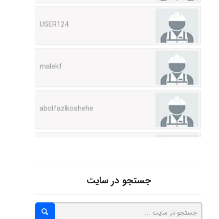
malekf
abolfazlkoshehe
abolfazlkoshehe
A.balandeh
جستجو در سایت
fatima