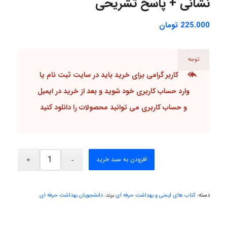
نشانی + پاسخ تشریحی
malekf
225.000
تومان
abolfazlkoshehe
توجه
کاربر گرامی برای خرید باید در سایت
ثبت نام یا
abolfazlkoshehe
وارد حساب کاربری
خود شوید و بعد از خرید در ایمیل
و
حساب کاربری
می توانید محصولات را دانلود کنید
A.balandeh
افزودن به سبد خرید
fatima
دسته:
کتاب های ایمنی و بهداشت حرفه ای
برند:
دانشجویان بهداشت حرفه ای
Jafar Tym