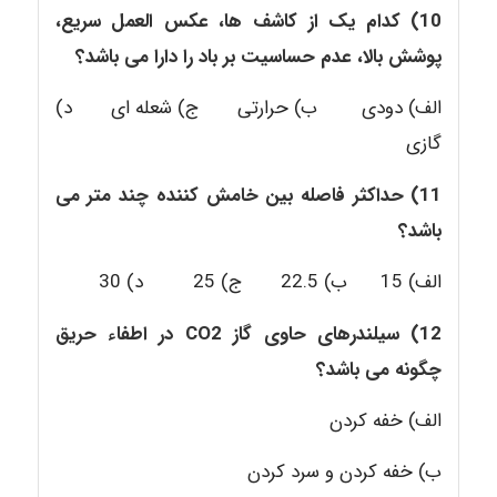
10) کدام یک از کاشف ها
،
عکس العمل سریع
،
پوشش بالا
،
عدم حساسیت بر باد را دارا می باشد؟
الف) دودی ب) حرارتی ج) شعله ای د)
گازی
11) حداکثر فاصله بین خامش کننده چند متر می
باشد؟
الف) 15 ب) 22.5 ج) 25 د) 30
12) سیلندرهای حاوی گاز
CO2
در اطفاء حریق
چگونه می باشد؟
الف) خفه کردن
ب) خفه کردن و سرد کردن