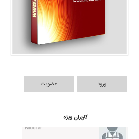
HaddadiMahsa
ورود
عضویت
Niloofar
کاربران ویژه
USER124