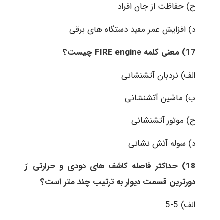
ج) حفاظت از جان افراد
د) افزایش عمر مفید دستگاه های برقی
17) معنی کلمه
FIRE engine
چیست؟
الف) نردبان آتشنشانی
ب) ماشین آتشنشانی
ج) موتور آتشنشانی
د) سوله آتش نشانی
18) حداکثر فاصله کاشف های دودی و حرارتی از
دورترین قسمت دیوار به ترتیب چند متر است؟
الف) 5-5