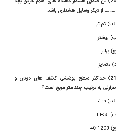
20) تن صدای هشدار
دهنده های اعلام حریق باید
………. از دیگر وسایل هشداری باشد
.
الف) کم تر
ب) بیشتر
ج) برابر
د) متمایز
21) حداکثر سطح پوششی
کاشف های دودی و
حرارتی به ترتیب چند متر مربع است؟
الف) 5- 7
ب) 50-100
ج) 1200-40