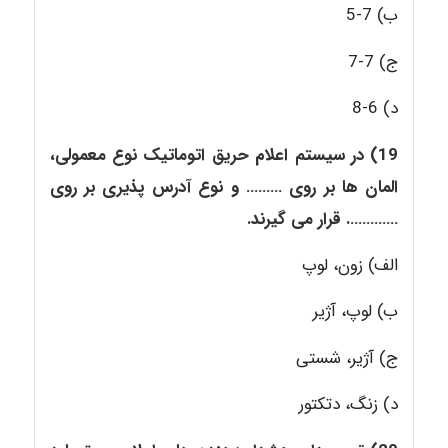
ب) 7-5
ج) 7-7
د) 6-8
19) در سیستم اعلام حریق اتوماتیک نوع معمولی
،
المان ها بر روی ……… و نوع آدرس پذیری
بر روی
…………. قرار می گیرند
.
الف) زون، لوپ
ب) لوپ، آژیر
ج) آژیر، شستی
د) زنگ، دتکتور