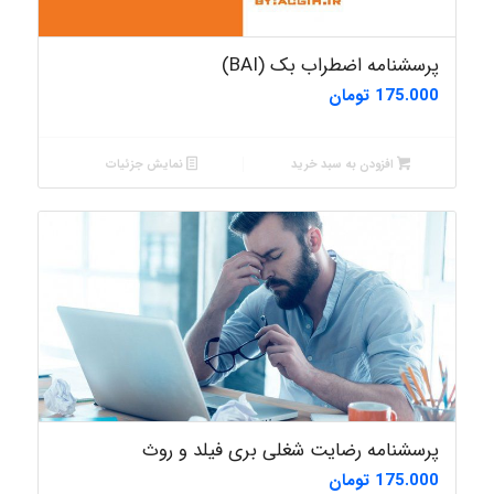
پرسشنامه اضطراب بک (BAI)
175.000
تومان
افزودن به سبد خرید
نمایش جزئیات
پرسشنامه رضایت شغلی بری فیلد و روث
175.000
تومان