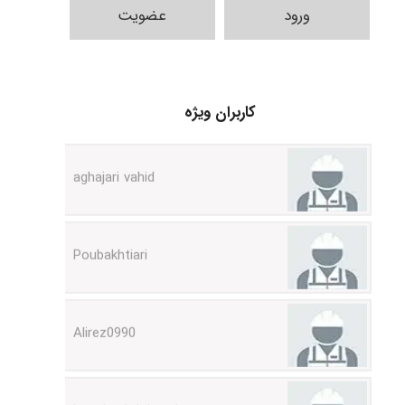
ورود
عضویت
Jafar Tym
کاربران ویژه
aghajari vahid
Poubakhtiari
Alirez0990
hosein abdolvand