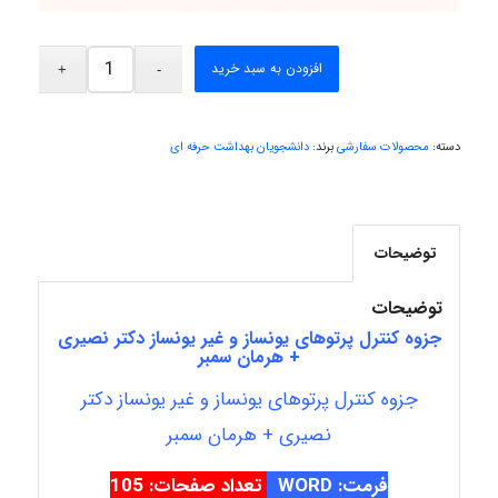
Kati
افزودن به سبد خرید
emami
دسته:
محصولات سفارشی
برند:
دانشجویان بهداشت حرفه ای
ehtesham
توضیحات
Iman Hosseini
توضیحات
جزوه کنترل پرتوهای یونساز و غیر یونساز دکتر نصیری
+ هرمان سمبر
Chehri
جزوه کنترل پرتوهای یونساز و غیر یونساز دکتر
نصیری + هرمان سمبر
فرمت: WORD
تعداد صفحات: 105