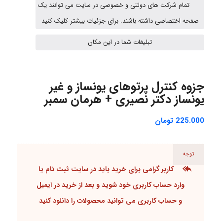
تمام شرکت های دولتی و خصوصی در سایت می توانند یک
Jafar Tym
صفحه اختصاصی داشته باشند. برای جزئیات بیشتر کلیک کنید
تبلیغات شما در این مکان
aghajari vahid
جزوه کنترل پرتوهای یونساز و غیر
Poubakhtiari
یونساز دکتر نصیری + هرمان سمبر
225.000
تومان
Alirez0990
توجه
کاربر گرامی برای خرید باید در سایت
ثبت نام یا
hosein abdolvand
وارد حساب کاربری
خود شوید و بعد از خرید در ایمیل
و
حساب کاربری
می توانید محصولات را دانلود کنید