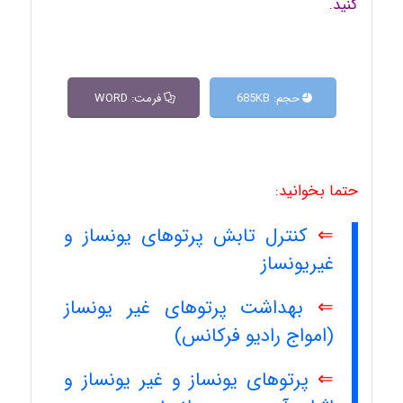
کنید.
حجم: 685KB
فرمت: WORD
حتما بخوانید:
⇐
کنترل تابش پرتوهای یونساز و
غیریونساز
⇐
بهداشت پرتوهای غیر یونساز
(امواج رادیو فرکانس)
⇐
پرتوهای یونساز و غیر یونساز و