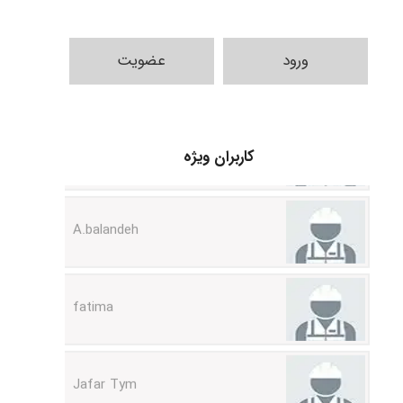
ورود
عضویت
abolfazlkoshehe
کاربران ویژه
A.balandeh
fatima
Jafar Tym