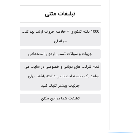
A.balandeh
تبلیغات متنی
fatima
1000 نکته کنکوری + خلاصه جزوات ارشد بهداشت
حرفه ای
Jafar Tym
جزوات و سوالات تستی آزمون استخدامی
تمام شرکت های دولتی و خصوصی در سایت می
توانند یک صفحه اختصاصی داشته باشند. برای
aghajari vahid
جزئیات بیشتر کلیک کنید
تبلیغات شما در این مکان
HaddadiMahsa
Niloofar