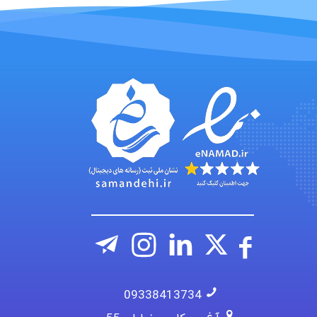
USER124
malekf
abolfazlkoshehe
abolfazlkoshehe
A.balandeh
09338413734