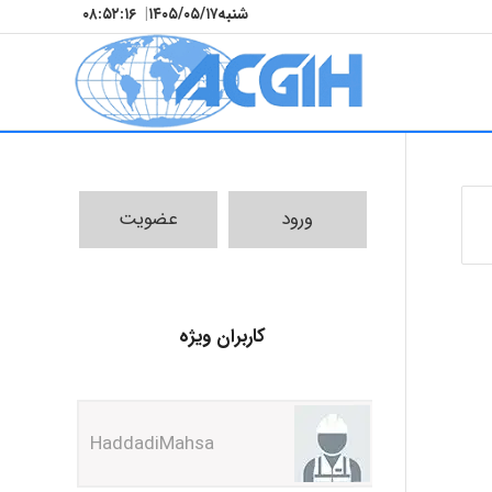
شنبه
۱۴۰۵/۰۵/۱۷
|
۰۸:۵۲:۱۶
ورود
عضویت
کاربران ویژه
HaddadiMahsa