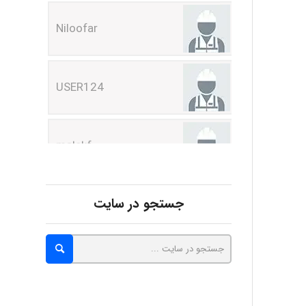
Niloofar
USER124
malekf
abolfazlkoshehe
جستجو در سایت
abolfazlkoshehe