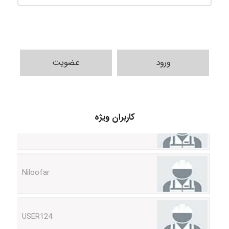
ورود
عضویت
HaddadiMahsa
کاربران ویژه
Niloofar
USER124