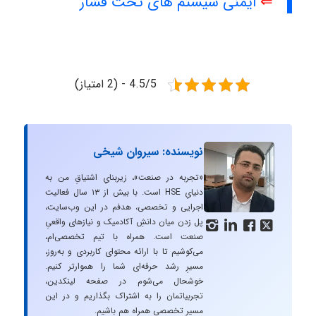
⇐
ایمنی سیستم های تحت فشار
4.5/5 - (2 امتیاز)
نویسنده: سیروان شیخی
«تجربه در صنعت»، زیربنایِ اشتیاقِ من به
دنیایِ HSE است. با بیش از ۱۳ سال فعالیت
اجرایی و تخصصی، هدفم در این وب‌سایت،
پل زدن میان دانشِ آکادمیک و نیازهای واقعیِ




صنعت است. همراه با تیم تخصصی‌ام،
می‌کوشیم تا با ارائه محتوای کاربردی و به‌روز،
مسیرِ رشد حرفه‌ای شما را هموارتر کنیم.
خوشحال می‌شوم در صفحه لینکدین،
تجربیاتمان را به اشتراک بگذاریم و در این
مسیر تخصصی همراه هم باشیم.