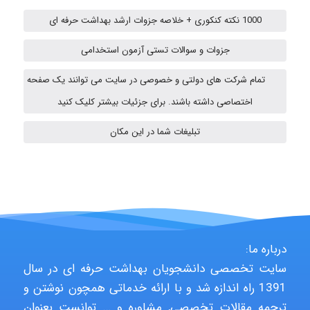
Jafar Tym
1000 نکته کنکوری + خلاصه جزوات ارشد بهداشت حرفه ای
جزوات و سوالات تستی آزمون استخدامی
aghajari vahid
تمام شرکت های دولتی و خصوصی در سایت می توانند یک صفحه
اختصاصی داشته باشند. برای جزئیات بیشتر کلیک کنید
HaddadiMahsa
تبلیغات شما در این مکان
Niloofar
USER124
درباره ما:
سایت تخصصی دانشجویان بهداشت حرفه ای در سال
1391 راه اندازه شد و با ارائه خدماتی همچون نوشتن و
malekf
ترجمه مقالات تخصصی, مشاوره و … توانست بعنوان