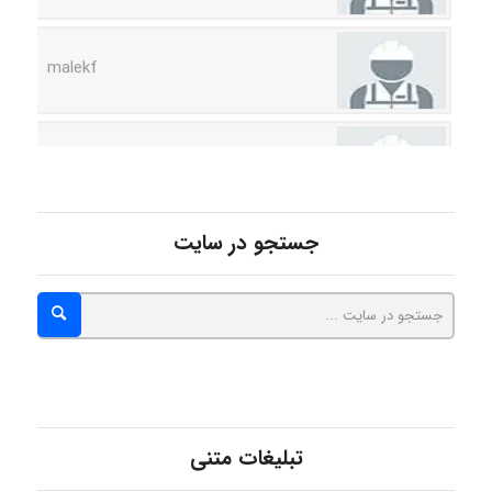
malekf
abolfazlkoshehe
abolfazlkoshehe
جستجو در سایت
A.balandeh
fatima
تبلیغات متنی