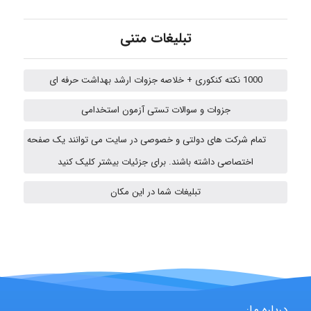
Poubakhtiari
تبلیغات متنی
Alirez0990
1000 نکته کنکوری + خلاصه جزوات ارشد بهداشت حرفه ای
جزوات و سوالات تستی آزمون استخدامی
USER124
تمام شرکت های دولتی و خصوصی در سایت می توانند یک صفحه
اختصاصی داشته باشند. برای جزئیات بیشتر کلیک کنید
تبلیغات شما در این مکان
malekf
abolfazlkoshehe
درباره ما: