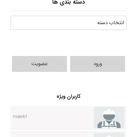
دسته بندی ها
ورود
عضویت
USER124
کاربران ویژه
malekf
abolfazlkoshehe