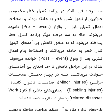
سه مرحله فوق الذکر در برنامه کنترل خطر مخصوص
جلوگیری از تبدیل شدن خطر به حادثه بودند و اصطلاحا
اعمال کنترلی قبل از وقوع (Pre – event) نامیده
می‌شوند. حالا به سه مرحله دیگر برنامه کنترل خطر
پرداخته می‌شود که به منظور کاهش پی آمدهای تبدیل
شدن خطر به حادثه می‌باشند و اصطلاحا بنام اعمال
کنترلی بعد از وقوع (Post – event) خوانده می‌شوند.
هدف در این مراحل کاهش تا حد امکان پی آمدهــای
حـوادث می‌باشــد کــه در چهـار بخــش صدمـــات
جزئــی (Minor injuries)، صدمــات ناتـوان کننـده
(Disabling injuries) ، بیماری‌های ناشی از کار (Work-
related diseases)وخسارات مالی خلاصه شده اند.
طرح‌های فرار و بقاء به آن منظور طراحی، ساخته و نصب