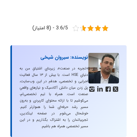
3.6/5 - (8 امتیاز)
نویسنده: سیروان شیخی
«تجربه در صنعت»، زیربنایِ اشتیاقِ من به
دنیایِ HSE است. با بیش از ۱۳ سال فعالیت
اجرایی و تخصصی، هدفم در این وب‌سایت،
پل زدن میان دانشِ آکادمیک و نیازهای واقعیِ




صنعت است. همراه با تیم تخصصی‌ام،
می‌کوشیم تا با ارائه محتوای کاربردی و به‌روز،
مسیرِ رشد حرفه‌ای شما را هموارتر کنیم.
خوشحال می‌شوم در صفحه لینکدین،
تجربیاتمان را به اشتراک بگذاریم و در این
مسیر تخصصی همراه هم باشیم.