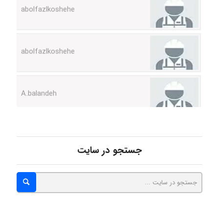
abolfazlkoshehe
A.balandeh
fatima
Jafar Tym
جستجو در سایت
aghajari vahid