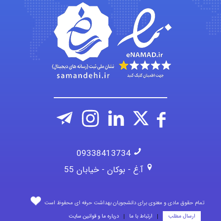
Alirez0990
09338413734
آ.غ - بوکان - خیابان 55
تمام حقوق مادی و معنوی برای دانشجویان بهداشت حرفه ای محفوظ است
ارسال مطلب
ارتباط با ما
درباره ما و قوانین سایت