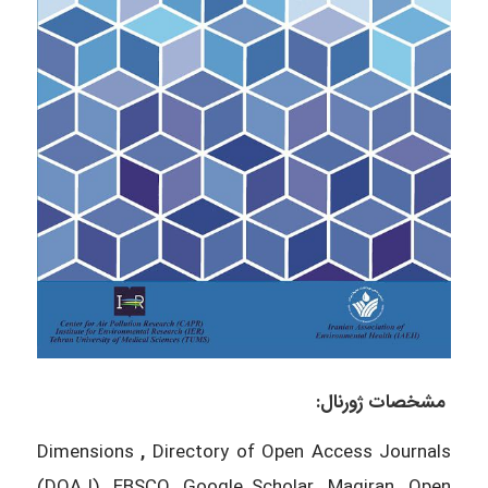
مشخصات ژورنال
:
Dimensions
,
Directory of Open Access Journals
(DOAJ)
,
EBSCO, Google Scholar
,
Magiran
,
Open