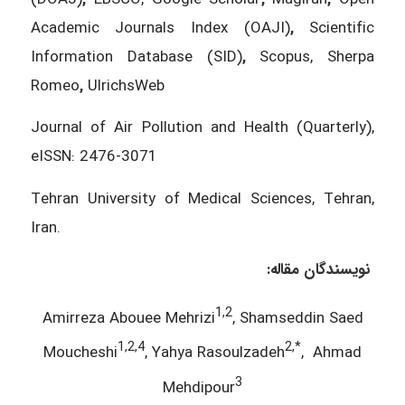
Academic Journals Index (OAJI)
,
Scientific
Information Database (SID)
,
Scopus, Sherpa
Romeo
,
UlrichsWeb
Journal of Air Pollution and Health (Quarterly),
eISSN: 2476-3071
Tehran University of Medical Sciences, Tehran,
Iran.
نویسندگان مقاله
:
1,2
Amirreza Abouee Mehrizi
, Shamseddin Saed
1,2,4
2,*
Moucheshi
, Yahya Rasoulzadeh
, Ahmad
3
Mehdipour