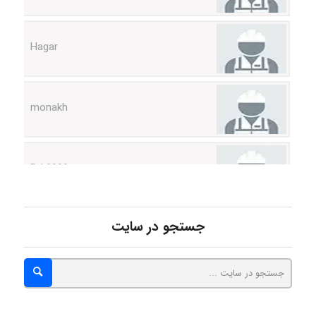
Hagar
monakh
Rtk2099
Arshiaaihsra
جستجو در سایت
ABOALFZAL ZAREI