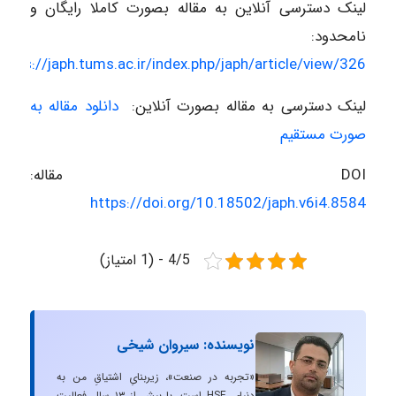
لینک دسترسی آنلاین به مقاله بصورت کاملا رایگان و
نامحدود:
https://japh.tums.ac.ir/index.php/japh/article/view/326
لینک دسترسی به مقاله بصورت آنلاین:
دانلود مقاله به
صورت مستقیم
DOI مقاله:
https://doi.org/10.18502/japh.v6i4.8584
4/5 - (1 امتیاز)
نویسنده: سیروان شیخی
«تجربه در صنعت»، زیربنایِ اشتیاقِ من به
دنیایِ HSE است. با بیش از ۱۳ سال فعالیت