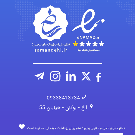
arman.m
Hasan haghparast
09338413734
آ.غ - بوکان - خیابان 55
تمام حقوق مادی و معنوی برای دانشجویان بهداشت حرفه ای محفوظ است