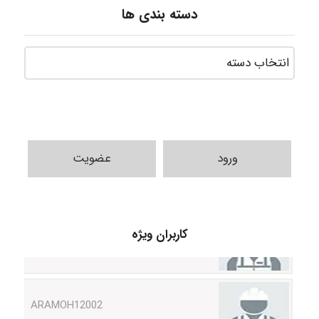
دسته بندی ها
ورود
عضویت
Shamim.khojasteh74
کاربران ویژه
ARAMOH12002