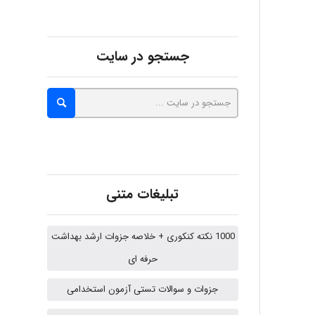
abolfazlkoshehe
جستجو در سایت
A.balandeh
fatima
تبلیغات متنی
Jafar Tym
1000 نکته کنکوری + خلاصه جزوات ارشد بهداشت
حرفه ای
aghajari vahid
جزوات و سوالات تستی آزمون استخدامی