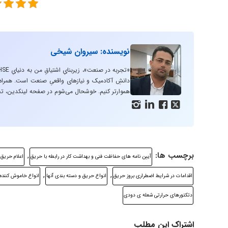
نویسنده: سیروان شیخی
دانشِ آکادمیک و نیازهای واقعیِ صنعت است. همراه با
هموارتر کنیم. خوشحال می‌شوم در صفحه لینکدین، تج




برچسب ها:
,
آيين نامه های حفاظت فنی و بهداشت كار در رابطه با حريق
اعلام حريق
,
,
اقدامات در شرايط اضطراری بروز حريق
انواع حريق و دسته بندی آنها
انواع خاموش كننده
دتكتورهای حرارتی شعله ی دودی
اشتراک این مطلب