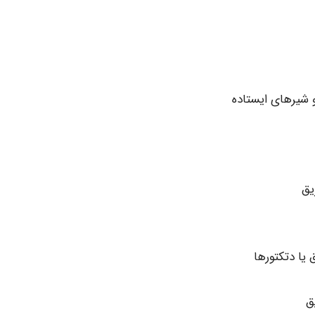
 شیرهای ایستاده
یق
یا دتکتورها
ق