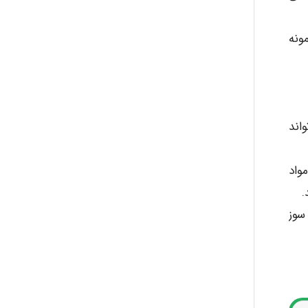
ونه
واند
واد
سوز