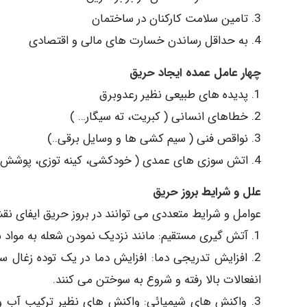
3. تامین سلامت کارکنان در ساختمان
4. به حداقل رساندن خسارت های مالی و اقتصادی
چهار عامل عمده ایجاد حریق
1. پدیده های طبیعی نظیر رعدوبرق
2. خطاهای انسانی ( کبریت، ته سیگار… )
3. نواقص فنی ( سیم کشی ها و وسایل برقی..)
4. اتش سوزی های عمدی ( خودکشی، کینه توزی، پوشش جرم ….
علل و شرایط بروز حریق
عوامل و شرایط متعددی می توانند در بروز حریق ایفای نق
1. آتش گیری مستقیم: مانند نزدیک نمودن شعله به مواد سوختنی
2. افزایش تدریجی دما: افزایش دما در یک توده زغال س
انفعالات بالا رفته و شروع به سوختن می کنند.
3. واکنش های شیمیائی: واکنش های نظیر ترکیب آب و ا