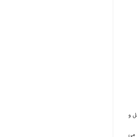
abolfazlkoshehe
A.balandeh
fatima
Jafar Tym
aghajari vahid
ل و
 می