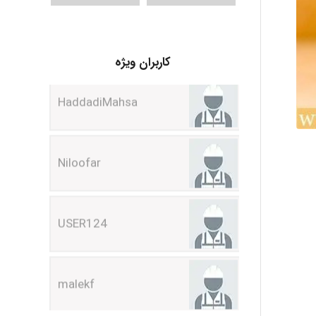
HaddadiMahsa
کاربران ویژه
Niloofar
USER124
malekf
abolfazlkoshehe