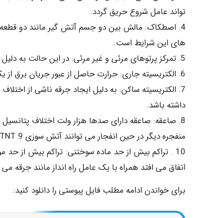
تواند عامل شروع حریق گردد.
4. اصطکاک: مالش بین دو جسم آتش گیر مانند دو قطعه 
های این شرایط است.
5. تمرکز پرتوهای مرئی و غیر مرئی: در این حالت به دلیل خاصیت ذره بینی تمرکز نور روی اشیاء باعث حریق میگردد.
6. الکتریسیته جاری: حرارت حاصل از عبور جریان برق از یک هادی دارای مقاومت بالا می تواند سبب حرارت و آتش گردد.
7. الکتریسیته ساکن: به دلیل ایجاد جرقه ناشی از اختلاف 
داشته باشد.
8. صاعقه: صاعقه دارای صدها هزار ولت اختلاف پتانسیل 
منفجره دیگر در حین انفجار می توانند آتش سوزی TNT 9. انفجار ناشی از مواد منفجره: دینامیت یاهای وسیعی را ایجاد نمایند.
10 . تراکم بیش از حد ماده سوختنی: تراکم بیش از حد م
اتفاق می افتد همراه با یک عامل راه انداز مانند جرقه می
برای خواندن ادامه مطلب فایل پیوستی را دانلود کنید: