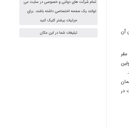
تمام شرکت های دولتی و خصوصی در سایت می
HaddadiMahsa
توانند یک صفحه اختصاصی داشته باشند. برای
جزئیات بیشتر کلیک کنید
 آن
Niloofar
تبلیغات شما در این مکان
مقر
USER124
لین
.
malekf
مان
 در
abolfazlkoshehe