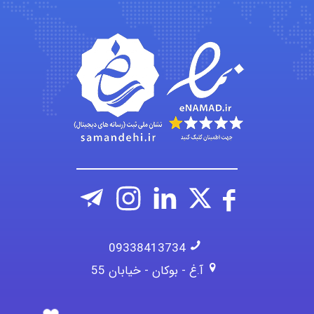
abolfazlkoshehe
A.balandeh
fatima
09338413734
آ.غ - بوکان - خیابان 55