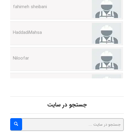
HaddadiMahsa
Niloofar
USER124
malekf
جستجو در سایت
abolfazlkoshehe