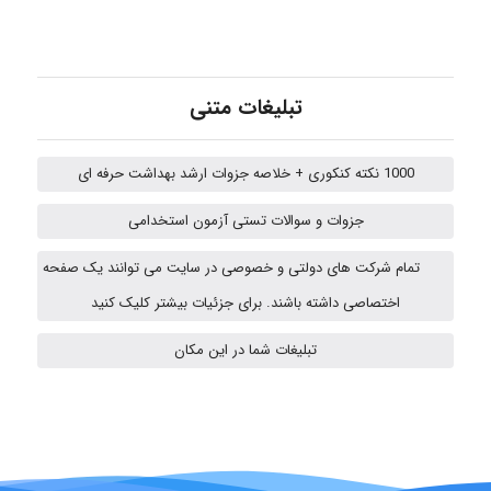
abolfazlkoshehe
تبلیغات متنی
A.balandeh
1000 نکته کنکوری + خلاصه جزوات ارشد بهداشت حرفه ای
جزوات و سوالات تستی آزمون استخدامی
fatima
تمام شرکت های دولتی و خصوصی در سایت می توانند یک صفحه
اختصاصی داشته باشند. برای جزئیات بیشتر کلیک کنید
vali
تبلیغات شما در این مکان
fahimeh sheibani