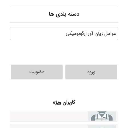
دسته بندی ها
ورود
عضویت
vali
کاربران ویژه
fahimeh sheibani