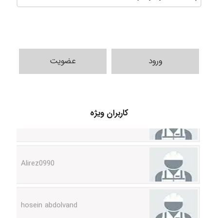
ورود
عضویت
Poubakhtiari
کاربران ویژه
Alirez0990
hosein abdolvand