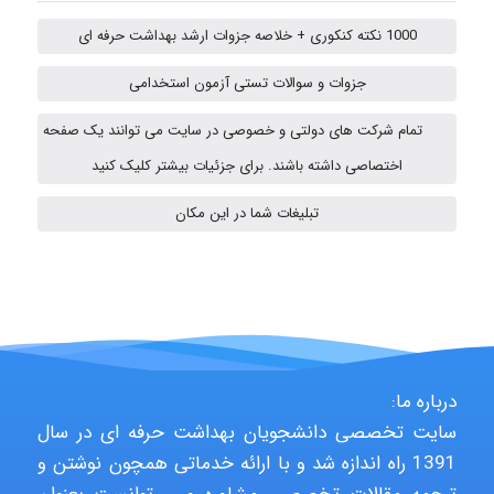
1000 نکته کنکوری + خلاصه جزوات ارشد بهداشت حرفه ای
جزوات و سوالات تستی آزمون استخدامی
amir
تمام شرکت های دولتی و خصوصی در سایت می توانند یک صفحه
اختصاصی داشته باشند. برای جزئیات بیشتر کلیک کنید
Poubakhtiari
تبلیغات شما در این مکان
Alirez0990
hosein abdolvand
درباره ما:
سایت تخصصی دانشجویان بهداشت حرفه ای در سال
1391 راه اندازه شد و با ارائه خدماتی همچون نوشتن و
Kati