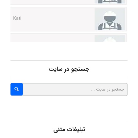
Kati
emami
ehtesham
جستجو در سایت
Iman Hosseini
Chehri
تبلیغات متنی
roya_boostani