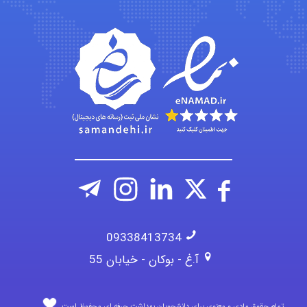
fatima
Jafar Tym
09338413734
آ.غ - بوکان - خیابان 55
تمام حقوق مادی و معنوی برای دانشجویان بهداشت حرفه ای محفوظ است