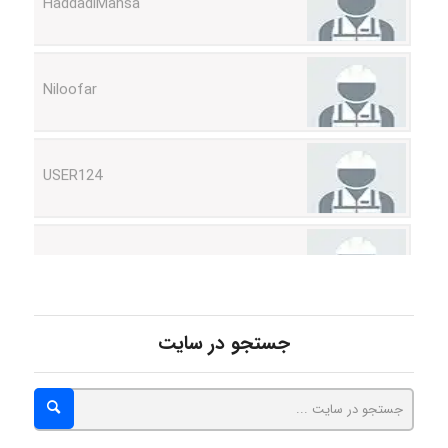
Niloofar
USER124
malekf
abolfazlkoshehe
جستجو در سایت
abolfazlkoshehe