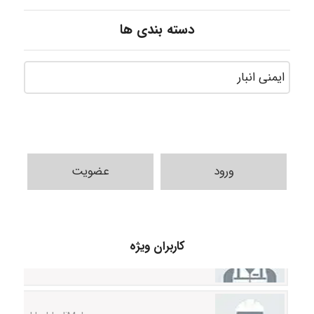
دسته بندی ها
ورود
عضویت
fahimeh sheibani
کاربران ویژه
HaddadiMahsa