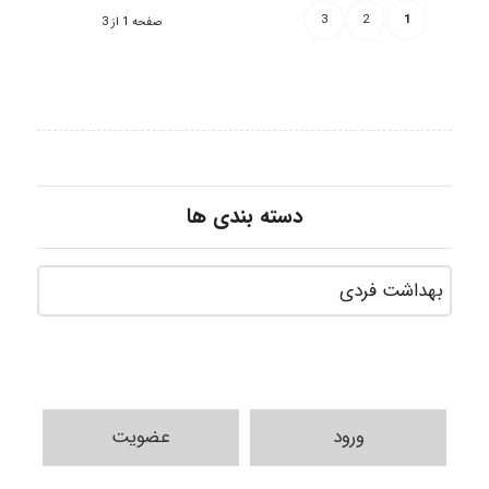
3
2
1
صفحه 1 از 3
دسته بندی ها
ورود
عضویت
Poubakhtiari