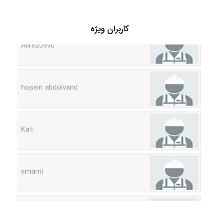
Alirez0990
کاربران ویژه
hosein abdolvand
Kati
emami
ehtesham