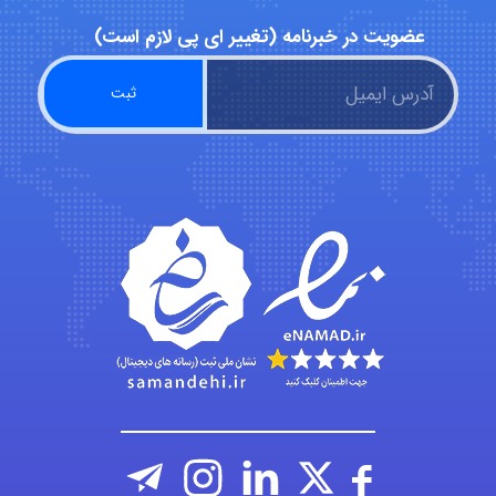
عضویت در خبرنامه (تغییر ای پی لازم است)
Chehri
roya_boostani
amir