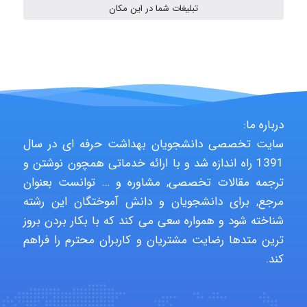
تبلیغات شما در این مکان
monakh
Rtk2099
درباره ما:
سایت تخصصی دانشجویان بهداشت حرفه ای در سال
1391 راه اندازه شد و با ارائه خدماتی همچون نوشتن و
Arshiaaihsra
ترجمه مقالات تخصصی, مشاوره و … توانست بعنوان
مرجع, برای دانشجویان و دانش آموختگان این رشته
شناخته شود و همواره سعی می کند که با بکار بردن بروز
ABOALFZAL ZAREI
ترین متدها رضایت مشتریان و کاربران محترم را فراهم
کند.
nima5534