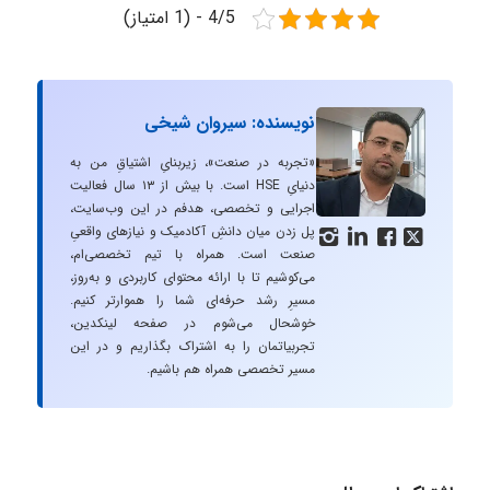
4/5 - (1 امتیاز)
نویسنده: سیروان شیخی
«تجربه در صنعت»، زیربنایِ اشتیاقِ من به
دنیایِ HSE است. با بیش از ۱۳ سال فعالیت
اجرایی و تخصصی، هدفم در این وب‌سایت،
پل زدن میان دانشِ آکادمیک و نیازهای واقعیِ




صنعت است. همراه با تیم تخصصی‌ام،
می‌کوشیم تا با ارائه محتوای کاربردی و به‌روز،
مسیرِ رشد حرفه‌ای شما را هموارتر کنیم.
خوشحال می‌شوم در صفحه لینکدین،
تجربیاتمان را به اشتراک بگذاریم و در این
مسیر تخصصی همراه هم باشیم.