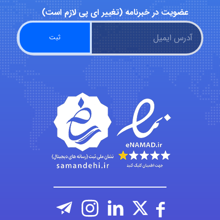
عضویت در خبرنامه (تغییر ای پی لازم است)
arman.m
Hasan haghparast
shbnm72
Minoo1375