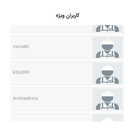
Hagar
کاربران ویژه
monakh
Rtk2099
Arshiaaihsra
ABOALFZAL ZAREI