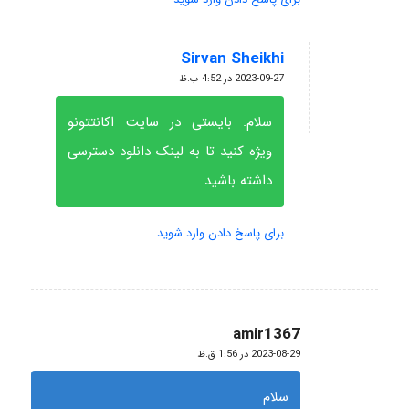
Sirvan Sheikhi
گفته:
2023-09-27 در 4:52 ب.ظ
سلام. بایستی در سایت اکانتتونو
ویژه کنید تا به لینک دانلود دسترسی
داشته باشید
برای پاسخ دادن وارد شوید
amir1367
گفته:
2023-08-29 در 1:56 ق.ظ
سلام