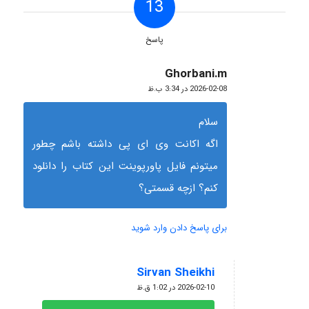
13
پاسخ
Ghorbani.m
گفته:
2026-02-08 در 3:34 ب.ظ
سلام
اگه اکانت وی ای پی داشته باشم چطور
میتونم فایل پاورپوینت این کتاب را دانلود
کنم؟ ازچه قسمتی؟
برای پاسخ دادن وارد شوید
Sirvan Sheikhi
گفته:
2026-02-10 در 1:02 ق.ظ