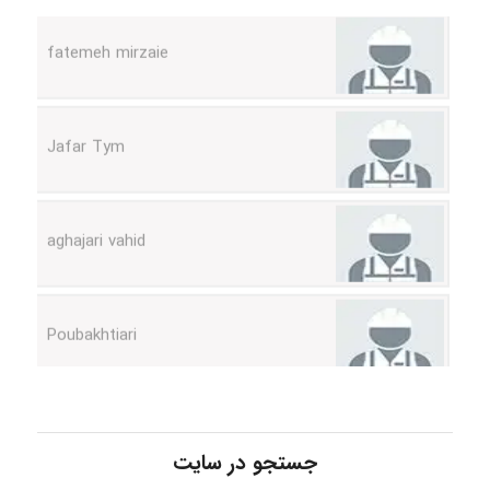
Jafar Tym
aghajari vahid
Poubakhtiari
Alirez0990
hosein abdolvand
جستجو در سایت