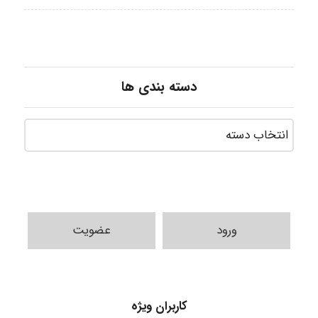
دسته بندی ها
ورود
عضویت
A.balandeh
کاربران ویژه
fatemeh mirzaie