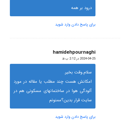
درود بر همه
برای پاسخ دادن وارد شوید
hamidehpournaghi
گفته:
2024-04-25 در 2:12 ب.ظ
سلام.وقت بخیر.
امکانش هست چند مطلب یا مقاله در مورد
آلودگی هوا در ساختمانهای مسکونی هم در
سایت قرار بدین؟ممنونم
برای پاسخ دادن وارد شوید