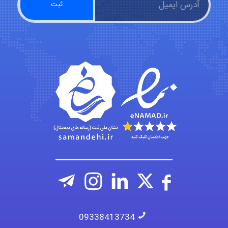
Kati
emami
ehtesham
09338413734