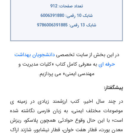
تعداد صفحات: 912
شابک 10 رقمی: 6006391880
شابک 13 رقمی: 9786006391885
در این بخش از سایت تخصصی
دانشجویان بهداشت
حرفه ای
به معرفی کامل کتاب «کلیات مدیریت و
مهندسی ایمنی» می پردازیم.
پیشگفتار:
در چند سال اخیر، کتب ارزشمند زیادی در زمینه ی
موضوعات مختلف ایمنی، به زبان فارسی نگاشته شده
است؛ با این حال وقوع حوادثی همچون پلاسکو، ریزش
معدن یورت، قطار هفت خوان، قطار نیشابور، شازند اراک