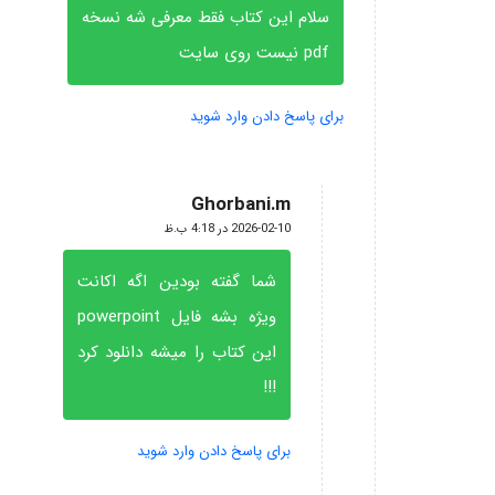
سلام این کتاب فقط معرفی شه نسخه
pdf نیست روی سایت
برای پاسخ دادن وارد شوید
Ghorbani.m
گفته:
2026-02-10 در 4:18 ب.ظ
شما گفته بودین اگه اکانت
ویژه بشه فایل powerpoint
این کتاب را میشه دانلود کرد
!!!
برای پاسخ دادن وارد شوید