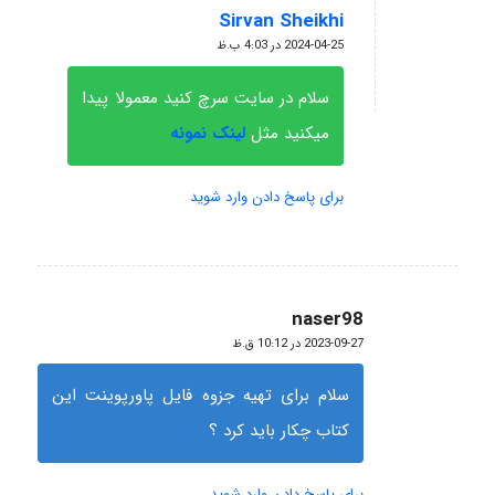
Sirvan Sheikhi
گفته:
2024-04-25 در 4:03 ب.ظ
سلام در سایت سرچ کنید معمولا پیدا
میکنید مثل
لینک نمونه
برای پاسخ دادن وارد شوید
naser98
گفته:
2023-09-27 در 10:12 ق.ظ
سلام برای تهیه جزوه فایل پاورپوینت این
کتاب چکار باید کرد ؟
برای پاسخ دادن وارد شوید