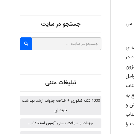
abolfazlkoshehe
جستجو در سایت
 می
A.balandeh
ه ی
 در
زون
fatima
امل
تبلیغات متنی
تاب
Jafar Tym
 به
1000 نکته کنکوری + خلاصه جزوات ارشد بهداشت
فر از اساتید و متخصصان ارگونومی کشور است در ۷ بخش و
حرفه ای
تاب
aghajari vahid
 را
جزوات و سوالات تستی آزمون استخدامی