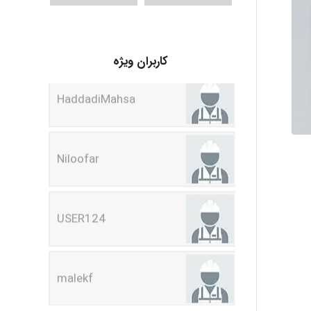
HaddadiMahsa
کاربران ویژه
Niloofar
USER124
malekf
abolfazlkoshehe