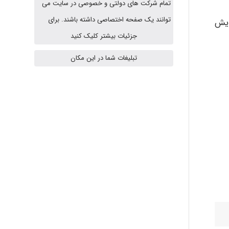
تمام شرکت های دولتی و خصوصی در سایت می
توانند یک صفحه اختصاصی داشته باشند. برای
HaddadiMahsa
نمایش
جزئیات بیشتر کلیک کنید
تبلیغات شما در این مکان
Niloofar
USER124
malekf
abolfazlkoshehe