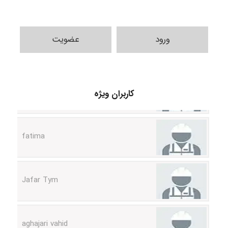
ورود
عضویت
A.balandeh
کاربران ویژه
fatima
Jafar Tym
aghajari vahid