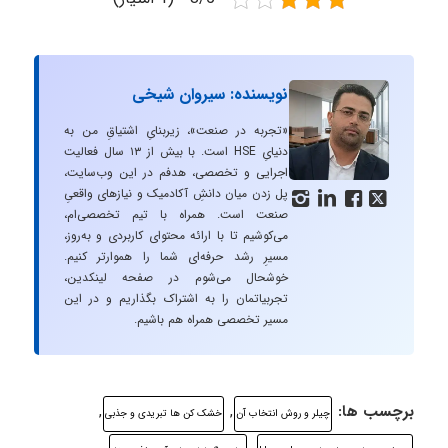
نویسنده: سیروان شیخی
«تجربه در صنعت»، زیربنایِ اشتیاقِ من به
دنیایِ HSE است. با بیش از ۱۳ سال فعالیت
اجرایی و تخصصی، هدفم در این وب‌سایت،
پل زدن میان دانشِ آکادمیک و نیازهای واقعیِ




صنعت است. همراه با تیم تخصصی‌ام،
می‌کوشیم تا با ارائه محتوای کاربردی و به‌روز،
مسیرِ رشد حرفه‌ای شما را هموارتر کنیم.
خوشحال می‌شوم در صفحه لینکدین،
تجربیاتمان را به اشتراک بگذاریم و در این
مسیر تخصصی همراه هم باشیم.
برچسب ها:
,
,
چیلر و روش انتخاب آن
خشک کن ها تبریدی و جذبی