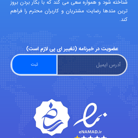
شناخته شود و همواره سعی می کند که با بکار بردن بروز
ترین متدها رضایت مشتریان و کاربران محترم را فراهم
کند.
Alirez0990
عضویت در خبرنامه (تغییر ای پی لازم است)
hosein abdolvand
Kati
emami
ehtesham