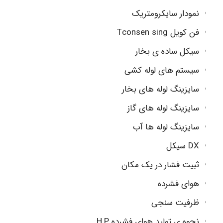
نمودار سایکرومتریک
فن کویل Tconsen sing
سیکل ساده ی بخار
سیستم های لوله کشی
سایزینگ لوله های بخار
سایزینگ لوله های گاز
سایزینگ لوله ها آب
DX سیکل
ثبیت فشار در یک مکان
هوای فشرده
ظرفیت سنجی
نحوه ی تولید هوای فشرده H.P