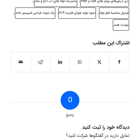
,
,
دی اریتورهای بویلر های Lps و Hps
سایزینگ لوله های آب داغ و بخار
,
,
,
فرمول محاسبه قطر لوله
نحوه تولید هوای فشرده H.P
یک نمونه طراحی کمپرسور خانه
یونیت هیتر
اشتراک این مطلب
0
پاسخ
دیدگاه خود را ثبت کنید
تمایل دارید در گفتگوها شرکت کنید؟