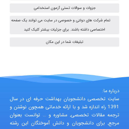
ehtesham
جزوات و سوالات تستی آزمون استخدامی
تمام شرکت های دولتی و خصوصی در سایت می توانند یک صفحه
A.balandeh
اختصاصی داشته باشند. برای جزئیات بیشتر کلیک کنید
تبلیغات شما در این مکان
fatima
Jafar Tym
درباره ما:
سایت تخصصی دانشجویان بهداشت حرفه ای در سال
aghajari vahid
1391 راه اندازه شد و با ارائه خدماتی همچون نوشتن و
ترجمه مقالات تخصصی, مشاوره و … توانست بعنوان
مرجع, برای دانشجویان و دانش آموختگان این رشته
Poubakhtiari