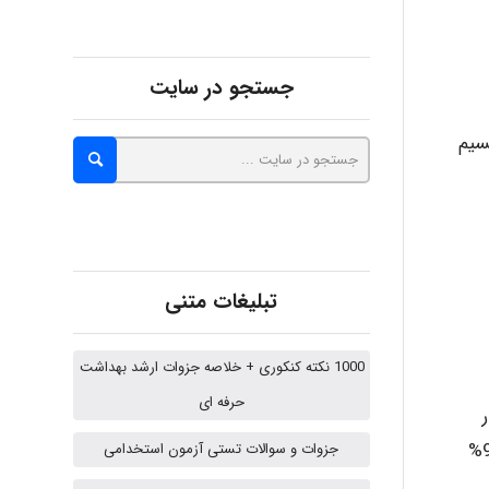
abolfazlkoshehe
جستجو در سایت
سیم
A.balandeh
fatima
تبلیغات متنی
Jafar Tym
1000 نکته کنکوری + خلاصه جزوات ارشد بهداشت
حرفه ای
aghajari vahid
مس در ۱۰۰ جزء نمونه، 8.2% و انحراف معیار اندازه گیریها 0.5 ٪ باشد، به احتمال 95% عیار ۳-۲ نمونه بیشتر از 9.2%
جزوات و سوالات تستی آزمون استخدامی