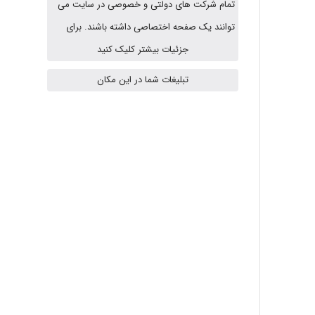
تمام شرکت های دولتی و خصوصی در سایت می
HaddadiMahsa
توانند یک صفحه اختصاصی داشته باشند. برای
جزئیات بیشتر کلیک کنید
تبلیغات شما در این مکان
Niloofar
USER124
malekf
abolfazlkoshehe