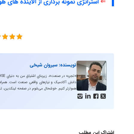
⇐
استراتژی نمونه برداری از آلاینده های هو
نویسنده: سیروان شیخی
دانشِ آکادمیک و نیازهای واقعیِ صنعت است. همراه با
هموارتر کنیم. خوشحال می‌شوم در صفحه لینکدین، تج




اشتراک این مطلب