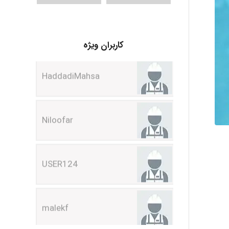
HaddadiMahsa
کاربران ویژه
Niloofar
USER124
malekf
abolfazlkoshehe