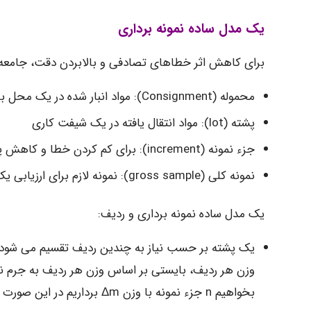
یک مدل ساده نمونه برداری
برای کاهش اثر خطاهای تصادفی و بالابردن دقت، جامعه نم
محموله (Consignment): مواد انبار شده در یک محل بخصوص
پشته (lot): مواد انتقال یافته در یک شیفت کاری
جزء نمونه (increment): برای کم کردن خطا و کاهش پراش
نمونه کلی (gross sample): نمونه لازم برای ارزیابی یک پشته
یک مدل ساده نمونه برداری و ردیف:
یک پشته بر حسب نیاز به چندین ردیف تقسیم می شود ک
بخواهیم n جزء نمونه با وزن Δm برداریم در این صورت ΔM= M / n معادل وزنی از مواد است که جزء نمونه معرف آن است.