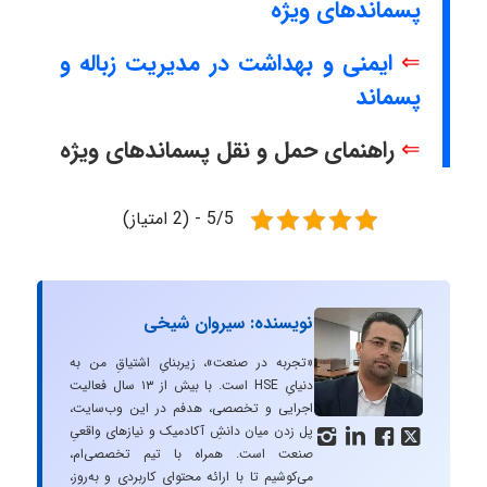
پسماندهای ویژه
⇐
ایمنی و بهداشت در مدیریت زباله و
پسماند
⇐
راهنمای حمل و نقل پسماندهای ویژه
5/5 - (2 امتیاز)
نویسنده: سیروان شیخی
«تجربه در صنعت»، زیربنایِ اشتیاقِ من به
دنیایِ HSE است. با بیش از ۱۳ سال فعالیت
اجرایی و تخصصی، هدفم در این وب‌سایت،
پل زدن میان دانشِ آکادمیک و نیازهای واقعیِ




صنعت است. همراه با تیم تخصصی‌ام،
می‌کوشیم تا با ارائه محتوای کاربردی و به‌روز،