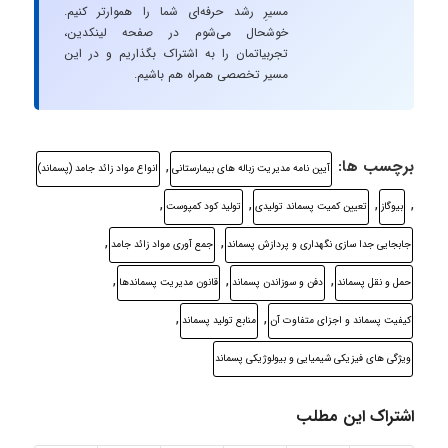
مسیرِ رشد حرفه‌ای شما را هموارتر کنیم.
خوشحال می‌شوم در صفحه لینکدین،
تجربیاتمان را به اشتراک بگذاریم و در این
مسیر تخصصی همراه هم باشیم.
برچسب ها:
,
آیین نامه مدیریت زباله های بیمارستانی
انواع مواد زائد جامد (پسماند)
,
,
,
,
بیوگاز
تعیین کمیت پسماند تولیدی
تولید کود کمپوست
,
,
جابجایی جدا سازی نگهداری و پردازش پسماند
جمع آوری مواد زائد جامد
,
,
,
حمل و نقل پسماند
دفن و سوزاندن پسماند
قانون مدیریت پسماندها
,
,
کیفیت پسماند و اجزای متفاوت آن
منابع تولید پسماند
ویژگی های فیزیکی شیمیایی و بیولوژیکی پسماند
اشتراک این مطلب