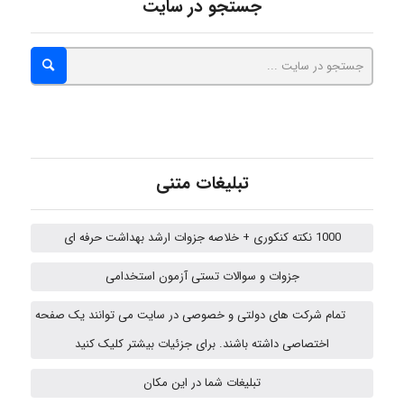
جستجو در سایت
fahimeh sheibani
HaddadiMahsa
Niloofar
تبلیغات متنی
USER124
1000 نکته کنکوری + خلاصه جزوات ارشد بهداشت حرفه ای
جزوات و سوالات تستی آزمون استخدامی
Hasan haghparast
تمام شرکت های دولتی و خصوصی در سایت می توانند یک صفحه
اختصاصی داشته باشند. برای جزئیات بیشتر کلیک کنید
تبلیغات شما در این مکان
shbnm72