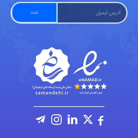
HaddadiMahsa
Niloofar
USER124