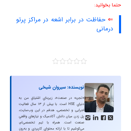
حتما بخوانید:
⇐
حفاظت در برابر اشعه در مراکز پرتو
درمانی
نویسنده: سیروان شیخی
«تجربه در صنعت»، زیربنایِ اشتیاقِ من به
دنیایِ HSE است. با بیش از ۱۳ سال فعالیت
اجرایی و تخصصی، هدفم در این وب‌سایت،
پل زدن میان دانشِ آکادمیک و نیازهای واقعیِ




صنعت است. همراه با تیم تخصصی‌ام،
می‌کوشیم تا با ارائه محتوای کاربردی و به‌روز،