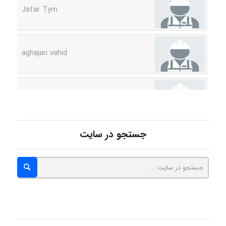
aghajari vahid
Poubakhtiari
Alirez0990
جستجو در سایت
hosein abdolvand
Kati