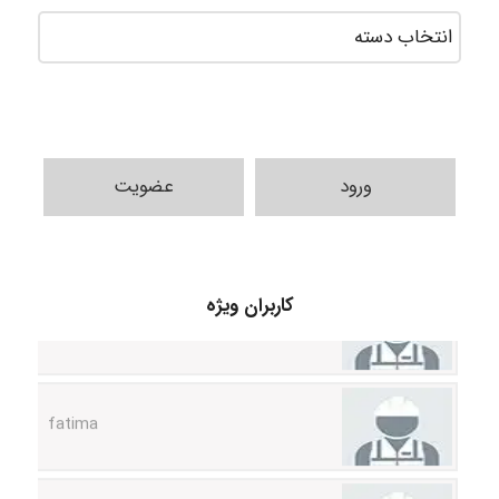
ورود
عضویت
A.balandeh
کاربران ویژه
fatima
Jafar Tym