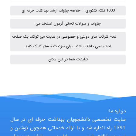
1000 نکته کنکوری + خلاصه جزوات ارشد بهداشت حرفه ای
Fateme896
جزوات و سوالات تستی آزمون استخدامی
تمام شرکت های دولتی و خصوصی در سایت می توانند یک صفحه
Alirez0990
اختصاصی داشته باشند. برای جزئیات بیشتر کلیک کنید
تبلیغات شما در این مکان
hosein abdolvand
Kati
درباره ما:
سایت تخصصی دانشجویان بهداشت حرفه ای در سال
emami
1391 راه اندازه شد و با ارائه خدماتی همچون نوشتن و