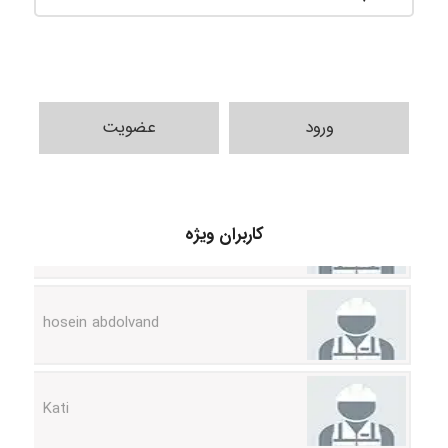
ورود
عضویت
Alirez0990
کاربران ویژه
hosein abdolvand
Kati
emami