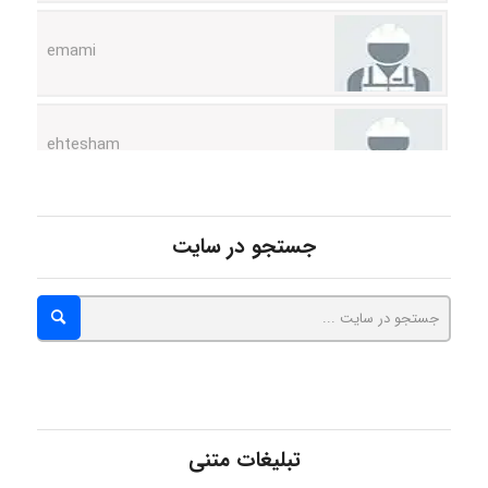
ehtesham
Iman Hosseini
جستجو در سایت
Chehri
roya_boostani
تبلیغات متنی
amir