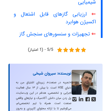
شیمیایی
⇐
ارزیابی گازهای قابل اشتعال و
اکسیژن هوابرد
⇐
تجهیزات و سنسورهای سنجش گاز
5/5 - (1 امتیاز)
نویسنده: سیروان شیخی
«تجربه در صنعت»، زیربنایِ اشتیاقِ من به
دنیایِ HSE است. با بیش از ۱۳ سال فعالیت
اجرایی و تخصصی، هدفم در این وب‌سایت،
پل زدن میان دانشِ آکادمیک و نیازهای واقعیِ




صنعت است. همراه با تیم تخصصی‌ام،
می‌کوشیم تا با ارائه محتوای کاربردی و به‌روز،