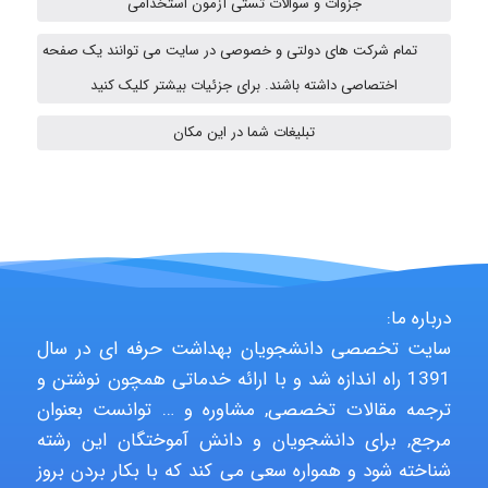
جزوات و سوالات تستی آزمون استخدامی
Minoo1375
تمام شرکت های دولتی و خصوصی در سایت می توانند یک صفحه
اختصاصی داشته باشند. برای جزئیات بیشتر کلیک کنید
Hagar
تبلیغات شما در این مکان
monakh
Rtk2099
درباره ما:
سایت تخصصی دانشجویان بهداشت حرفه ای در سال
1391 راه اندازه شد و با ارائه خدماتی همچون نوشتن و
Arshiaaihsra
ترجمه مقالات تخصصی, مشاوره و … توانست بعنوان
مرجع, برای دانشجویان و دانش آموختگان این رشته
شناخته شود و همواره سعی می کند که با بکار بردن بروز