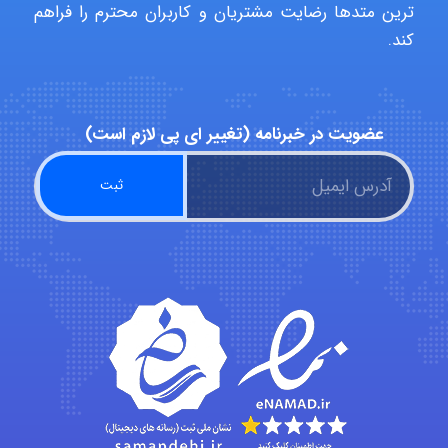
ABOALFZAL ZAREI
ترین متدها رضایت مشتریان و کاربران محترم را فراهم
کند.
nima5534
عضویت در خبرنامه (تغییر ای پی لازم است)
arman.m
Hasan haghparast
shbnm72
Minoo1375