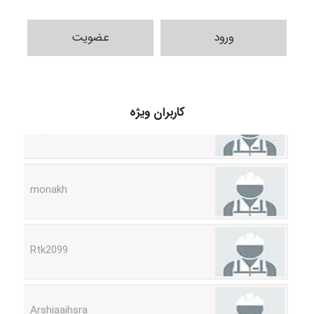
ورود
عضویت
Hagar
کاربران ویژه
monakh
Rtk2099
Arshiaaihsra