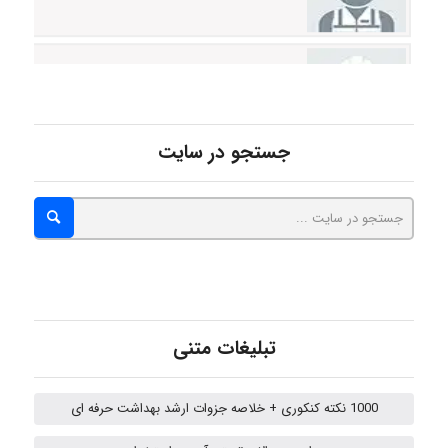
ABOALFZAL ZAREI
nima5534
جستجو در سایت
arman.m
Hasan haghparast
تبلیغات متنی
shbnm72
1000 نکته کنکوری + خلاصه جزوات ارشد بهداشت حرفه ای