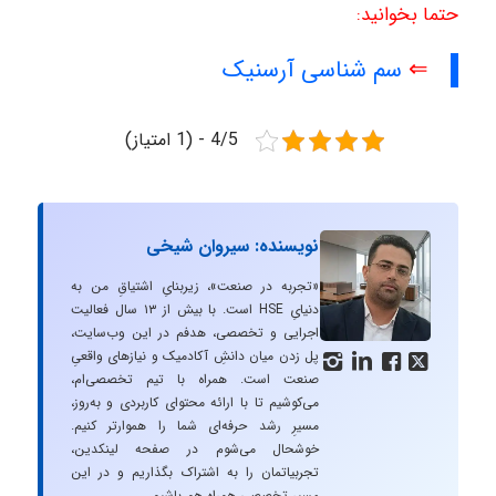
حتما بخوانید:
⇐
سم شناسی آرسنیک
4/5 - (1 امتیاز)
نویسنده: سیروان شیخی
«تجربه در صنعت»، زیربنایِ اشتیاقِ من به
دنیایِ HSE است. با بیش از ۱۳ سال فعالیت
اجرایی و تخصصی، هدفم در این وب‌سایت،
پل زدن میان دانشِ آکادمیک و نیازهای واقعیِ




صنعت است. همراه با تیم تخصصی‌ام،
می‌کوشیم تا با ارائه محتوای کاربردی و به‌روز،
مسیرِ رشد حرفه‌ای شما را هموارتر کنیم.
خوشحال می‌شوم در صفحه لینکدین،
تجربیاتمان را به اشتراک بگذاریم و در این
مسیر تخصصی همراه هم باشیم.