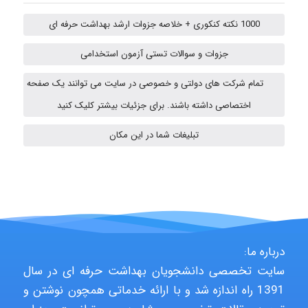
1000 نکته کنکوری + خلاصه جزوات ارشد بهداشت حرفه ای
ehtesham
جزوات و سوالات تستی آزمون استخدامی
تمام شرکت های دولتی و خصوصی در سایت می توانند یک صفحه
A.balandeh
اختصاصی داشته باشند. برای جزئیات بیشتر کلیک کنید
تبلیغات شما در این مکان
fatima
Jafar Tym
درباره ما:
aghajari vahid
سایت تخصصی دانشجویان بهداشت حرفه ای در سال
1391 راه اندازه شد و با ارائه خدماتی همچون نوشتن و