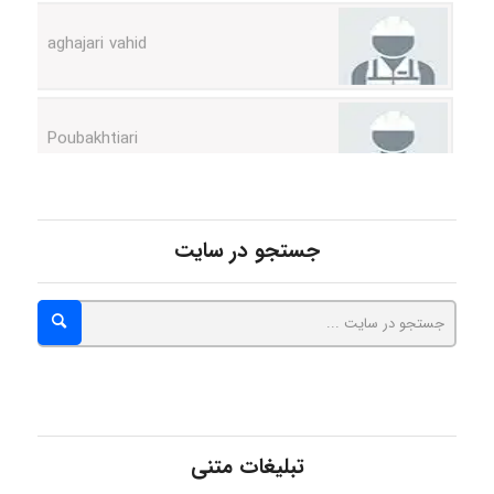
Poubakhtiari
Alirez0990
جستجو در سایت
hosein abdolvand
Kati
emami
تبلیغات متنی