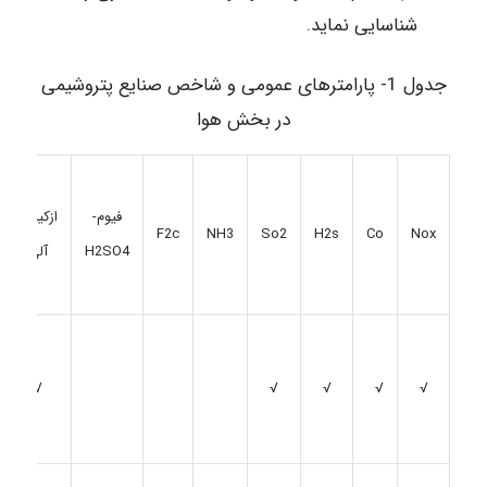
شناسایی نماید.
جدول 1- پارامترهای عمومی و شاخص صنایع پتروشیمی
در بخش هوا
فیوم-
ازکیبات
F2c
NH3
So2
H2s
Co
Nox
H2SO4
آلی
√
√
√
√
√