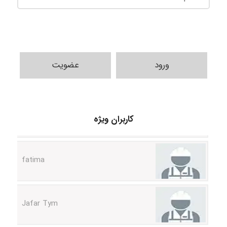
ورود
عضویت
A.balandeh
کاربران ویژه
fatima
Jafar Tym
aghajari vahid