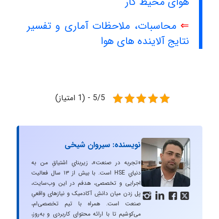
هوای محیط کار
⇐
محاسبات، ملاحظات آماری و تفسیر
نتایج آلاینده های هوا
5/5 - (1 امتیاز)
نویسنده: سیروان شیخی
«تجربه در صنعت»، زیربنایِ اشتیاقِ من به
دنیایِ HSE است. با بیش از ۱۳ سال فعالیت
اجرایی و تخصصی، هدفم در این وب‌سایت،
پل زدن میان دانشِ آکادمیک و نیازهای واقعیِ




صنعت است. همراه با تیم تخصصی‌ام،
می‌کوشیم تا با ارائه محتوای کاربردی و به‌روز،