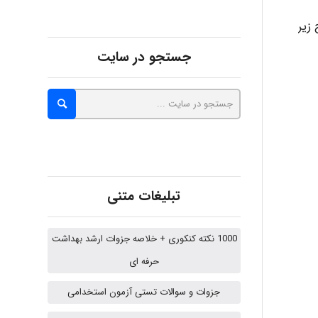
زیر
Alirez0990
جستجو در سایت
hosein abdolvand
Kati
تبلیغات متنی
emami
1000 نکته کنکوری + خلاصه جزوات ارشد بهداشت
حرفه ای
ehtesham
جزوات و سوالات تستی آزمون استخدامی