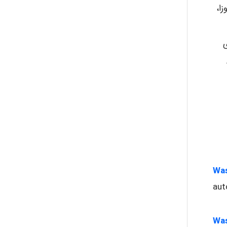
ا،
ی
Wa
aut
Was