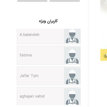
A.balandeh
کاربران ویژه
fatima
Jafar Tym
aghajari vahid
Poubakhtiari