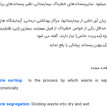
میشود. سایرپسماندهای خطرناک بیمارستانی نظیر پسماندهای پرتوز
یان آور ناشی از بیمارستانها، مراکز بهداشتی درمانی، آزمایشگاه ها
ن حداقل یکی از خواص خطرناک از قبیل
سمیّت
،
بیماری زایی
،
قابلیت
ژه (مدیریت خاص) نیاز دارند، گفته می شود.
اک بودن
پسماند پزشکی را رفع نماید.
تفاده مجدد
ste sorting:
Is the process by which waste is separ
omatically.
te segregation
: Dividing waste into dry and wet.