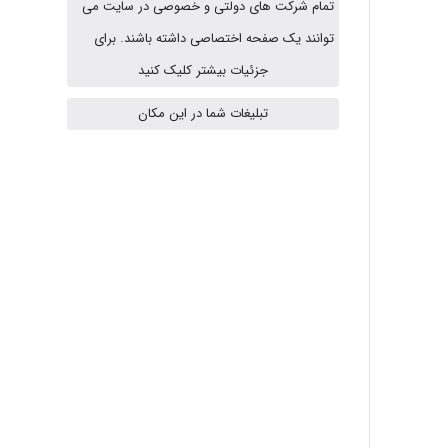
تمام شرکت های دولتی و خصوصی در سایت می
A.balandeh
توانند یک صفحه اختصاصی داشته باشند. برای
جزئیات بیشتر کلیک کنید
fatima
تبلیغات شما در این مکان
Jafar Tym
aghajari vahid
Poubakhtiari