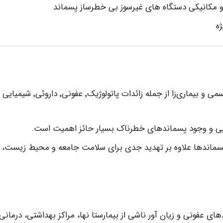
 و مکانیکی دستگاه های غیرسوز بی خطرساز پسماند
ه
به علت دارا بودن عوامل خطرناک٬ سمی و بیماری‌زا از جمله زائدات پاتولوژیک٬ عفونی٬ داروئی٬
یی و وجود پسماندهای خطرناک بسیار حائز اهمیت است.
ماندها علاوه بر تهدید جدی برای سلامت جامعه و محیط زیست،
های عفونی و زیان آور ناشی از بیمارستا نها، مراکز بهداشتی، درمانی