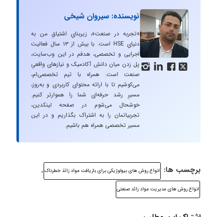
نویسنده: سیروان شیخی
«تجربه در صنعت»، زیربنایِ اشتیاقِ من به
دنیایِ HSE است. با بیش از ۱۳ سال فعالیت
اجرایی و تخصصی، هدفم در این وب‌سایت،
پل زدن میان دانشِ آکادمیک و نیازهای واقعیِ




صنعت است. همراه با تیم تخصصی‌ام،
می‌کوشیم تا با ارائه محتوای کاربردی و به‌روز،
مسیرِ رشد حرفه‌ای شما را هموارتر کنیم.
خوشحال می‌شوم در صفحه لینکدین،
تجربیاتمان را به اشتراک بگذاریم و در این
مسیر تخصصی همراه هم باشیم.
برچسب ها:
,
انواع روش های بیولوژیکی برای بازیافت مواد زائذ خطرناک
انواع روش های مدیریت مواد زائد صنعتی