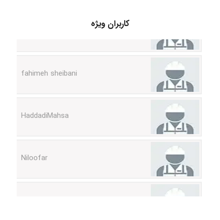
vali
کاربران ویژه
fahimeh sheibani
HaddadiMahsa
Niloofar
USER124
malekf