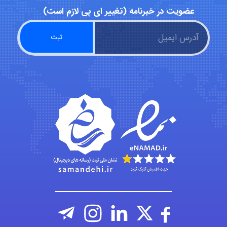
عضویت در خبرنامه (تغییر ای پی لازم است)
abolfazlkoshehe
abolfazlkoshehe
A.balandeh
fatima