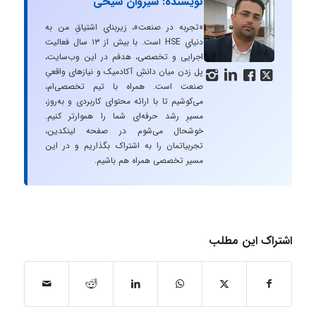
نویسنده: سیروان شیخی
«تجربه در صنعت»، زیربنایِ اشتیاقِ من به
دنیایِ HSE است. با بیش از ۱۳ سال فعالیت
اجرایی و تخصصی، هدفم در این وب‌سایت،
پل زدن میان دانشِ آکادمیک و نیازهای واقعیِ




صنعت است. همراه با تیم تخصصی‌ام،
می‌کوشیم تا با ارائه محتوای کاربردی و به‌روز،
مسیرِ رشد حرفه‌ای شما را هموارتر کنیم.
خوشحال می‌شوم در صفحه لینکدین،
تجربیاتمان را به اشتراک بگذاریم و در این
مسیر تخصصی همراه هم باشیم.
اشتراک این مطلب