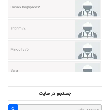
shbnm72
Minoo1375
Sara
ZAK
جستجو در سایت
vali