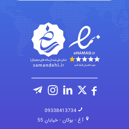
fahimeh sheibani
HaddadiMahsa
Niloofar
09338413734
آ.غ - بوکان - خیابان 55