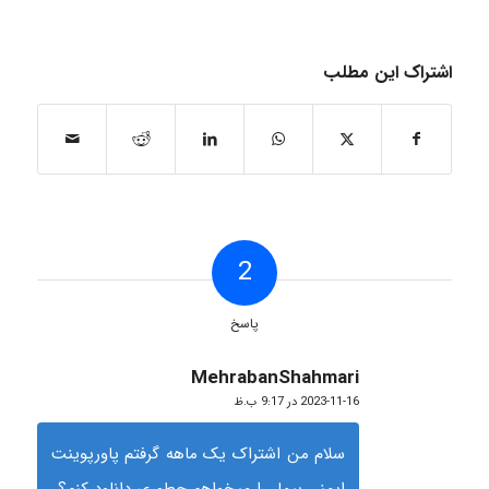
اشتراک این مطلب
2
پاسخ
MehrabanShahmari
گفته:
2023-11-16 در 9:17 ب.ظ
سلام من اشتراک یک ماهه گرفتم پاورپوینت
ایمنی بیمار را میخواهم چطوری دانلود کنم؟