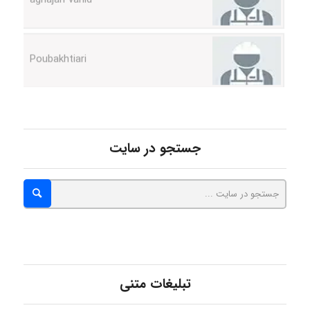
Poubakhtiari
Alirez0990
hosein abdolvand
جستجو در سایت
Kati
emami
تبلیغات متنی