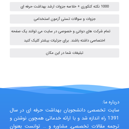
ehtesham
1000 نکته کنکوری + خلاصه جزوات ارشد بهداشت حرفه ای
جزوات و سوالات تستی آزمون استخدامی
A.balandeh
تمام شرکت های دولتی و خصوصی در سایت می توانند یک صفحه
اختصاصی داشته باشند. برای جزئیات بیشتر کلیک کنید
fatima
تبلیغات شما در این مکان
Jafar Tym
aghajari vahid
درباره ما:
سایت تخصصی دانشجویان بهداشت حرفه ای در سال
1391 راه اندازه شد و با ارائه خدماتی همچون نوشتن و
Poubakhtiari
ترجمه مقالات تخصصی, مشاوره و … توانست بعنوان