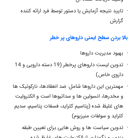
تایید نتیجه آزمایش یا دستور توسط فرد ارائه کننده
گزارش
بالا بردن سطح ایمنی داروهای پر خطر
بهبود مدیریت داروها
تدوین لیست داروهای پرخطر (19 دسته دارویی و 14
داروی خاص)
مهمترین این داروها شامل: ضد انعقادها، نارکوتیک ها
و مخدرها، انسولین ها و سداتیوها است و الکترولیت
های غلیظ شده (پتاسیم کلراید، فسفات پتاسیم، سدیم
کلراید و سولفات منیزیوم)
تدوین سیاست ها و روش هایی برای تعیین طبقه
بندی، و نگهداری از الکترولیت های غلیظ شده