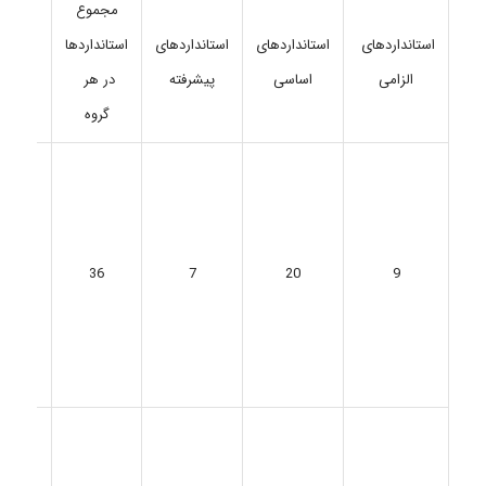
مجموع
استانداردهای
استانداردهای
استانداردها
استانداردهای
گروه ه
اساسی
پیشرفته
در هر
الزامی
گروه
A.
رهبری 
مدیری
36
7
20
9
6 زیر
گروه:
(A1-A6)
B. جل
مشارک