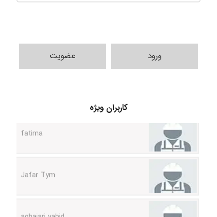
ورود
عضویت
A.balandeh
fatima
کاربران ویژه
Jafar Tym
aghajari vahid