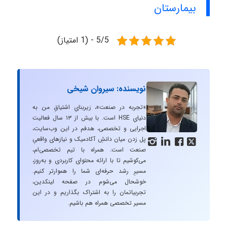
بیمارستان‌
5/5 - (1 امتیاز)
نویسنده: سیروان شیخی
«تجربه در صنعت»، زیربنایِ اشتیاقِ من به
دنیایِ HSE است. با بیش از ۱۳ سال فعالیت
اجرایی و تخصصی، هدفم در این وب‌سایت،
پل زدن میان دانشِ آکادمیک و نیازهای واقعیِ




صنعت است. همراه با تیم تخصصی‌ام،
می‌کوشیم تا با ارائه محتوای کاربردی و به‌روز،
مسیرِ رشد حرفه‌ای شما را هموارتر کنیم.
خوشحال می‌شوم در صفحه لینکدین،
تجربیاتمان را به اشتراک بگذاریم و در این
مسیر تخصصی همراه هم باشیم.