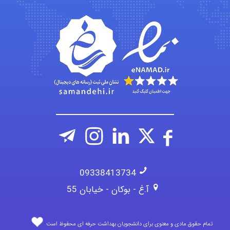
fatima
Jafar Tym
09338413734
آ.غ - بوکان - خیابان 55
تمام حقوق مادی و معنوی برای دانشجویان بهداشت حرفه ای محفوظ است