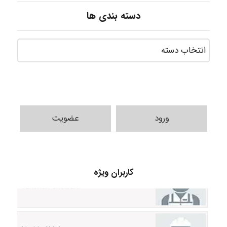
دسته بندی ها
ورود
عضویت
fahimeh sheibani
کاربران ویژه
HaddadiMahsa