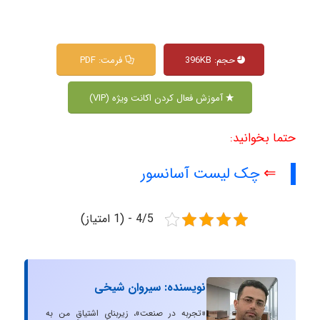
حجم: 396KB
فرمت: PDF
آموزش فعال کردن اکانت ویژه (VIP)
حتما بخوانید:
⇐
چک لیست آسانسور
4/5 - (1 امتیاز)
نویسنده: سیروان شیخی
«تجربه در صنعت»، زیربنایِ اشتیاقِ من به