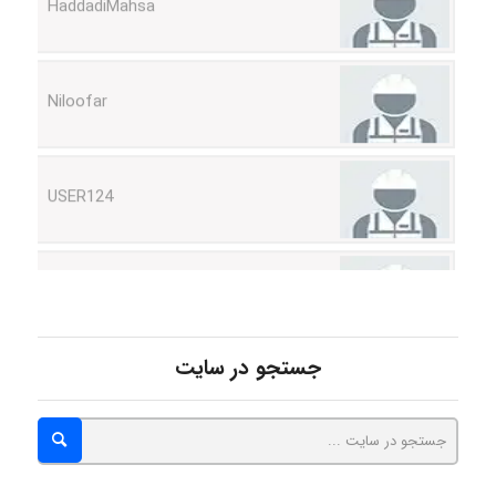
Niloofar
USER124
malekf
abolfazlkoshehe
جستجو در سایت
abolfazlkoshehe