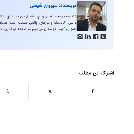
نویسنده: سیروان شیخی
دانشِ آکادمیک و نیازهای واقعیِ صنعت است. همراه با
هموارتر کنیم. خوشحال می‌شوم در صفحه لینکدین، تج




اشتراک این مطلب