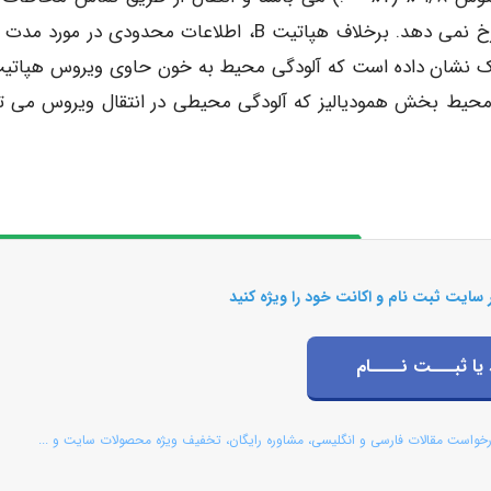
است. انتقال از طریق پوست سالم و یا غیرسالم با خون رخ نمی دهد. برخلاف هپاتیت B، اطلاعات محدودی در م
در HCWS نمی باشد. به جز محیط بخش همودیالیز که آلودگی محیطی در انتقال ویروس می ت
 سایت ثبت نام و اکانت خود را ویژه کنید
 یا ثبـــت نــــام
رخواست مقالات فارسی و انگلیسی، مشاوره رایگان، تخفیف ویژه محصولات سایت و ...