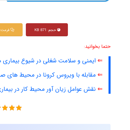
حجم: 871 KB
فرمت: DF
حتما بخوانید:
⇐
ایمنی و سلامت شغلی در شیوع بیماری ها
⇐
مقابله با ویروس کرونا در محیط های ص
⇐
نقش عوامل زیان آور محیط کار در بیما