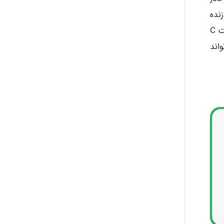
ورد مدت زنده
ماندن ویروس در محیط وجود دارد. مطالعات اپیدمیولوژیک نشان داده است که آلودگی محیط به خون حاوی ویروس هپاتیت C
واند