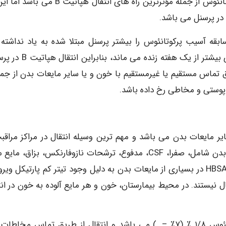
طریق مخاطات بسیار کمتر می باشد. اگر چه آسیب پر کوتانئوس از جمله مؤثرترین راه های انتقال هپات
ژیک روی هپاتیت B بیمارستانی، سابقه آسیب پرکوتانئوس را بیشتر پرسنل مبتلا شده به یاد نداشته
ویروس هپاتیت B در خون خشک شده در دمای اتاق برای بیشتر از یک هفته زند
 تماس مستقیم یا غیرمستقیم با خون و یا سایر مایعات بدن از جمله
وستی و مخاطی رخ داده باشد.
تیتر ویروس هپاتیت B نسبت به سایر مایعات بدن می باشد و مهم ترین وسیله انتقال در مراکز مراق
بیماران از جمله بیمارستان ها می باشد. در سایر مایعات بدن شامل، صفرا، CSF، مدفوع، ترشحات نازوفارنکس، بزاق،
ادرار و مایع سینوویال نیز وجود دارد. امام علیرغم وجود HBSAg در بسیاری از مایعات بدن به دلیل وجود تیتر کم پارتیکل
ل نیستند. در محیط بیمارستان، خون و هر مایع آلوده به خون در انت
: خطر انتقال هپاتیت C بدنبال تماس پرکوتانئوس ۱/۸ ٪ (۷٪ – .) می باشد و انتقال از طریق تماس مخاط