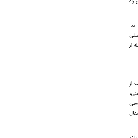
یت B می باشد اما این راه
abolfazlkoshehe
 اند.
abolfazlkoshehe
ه می ماند، بنابراین انتقال هپاتیت B در پرسنلی
 از
A.balandeh
بت از
fatima
 مایع منی،
 ویروسی
Jafar Tym
قال
ات نادر