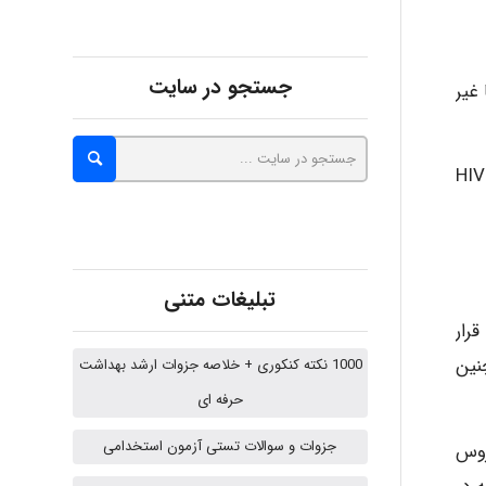
abolfazlkoshehe
جستجو در سایت
غیر
abolfazlkoshehe
در سال ۲۰۰۰ تخمین زده می شود که تزریق آلوده موجب ۲۱ میلیون عفونت HBV، دو میلیون عفونت HCV، و 260000 عفونت HIV
A.balandeh
تبلیغات متنی
پرسنل حرف پزشکی بطور روزمره از طرق مختلف در معرض ابتلا به عفونت های ویروسی از جمله هپاتیت B هپاتیت C و HIV قرار
fatima
نین
1000 نکته کنکوری + خلاصه جزوات ارشد بهداشت
حرفه ای
Jafar Tym
جزوات و سوالات تستی آزمون استخدامی
شگیری از انتقال HB و سایر ویروس