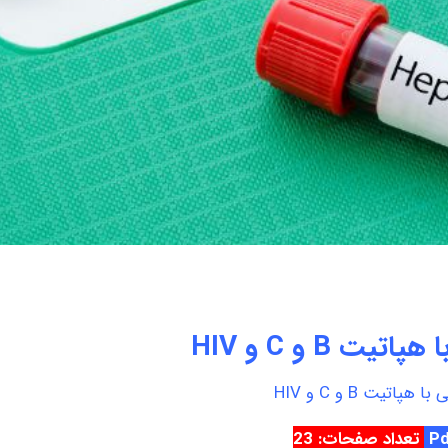
ت B و C و HIV
پاتیت B و C و HIV
تعداد صفحات: 23