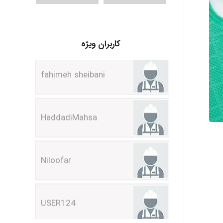
fahimeh sheibani
کاربران ویژه
HaddadiMahsa
Niloofar
USER124
malekf