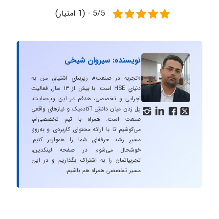
5/5 - (1 امتیاز)
نویسنده: سیروان شیخی
«تجربه در صنعت»، زیربنایِ اشتیاقِ من به
دنیایِ HSE است. با بیش از ۱۳ سال فعالیت
اجرایی و تخصصی، هدفم در این وب‌سایت،
پل زدن میان دانشِ آکادمیک و نیازهای واقعیِ




صنعت است. همراه با تیم تخصصی‌ام،
می‌کوشیم تا با ارائه محتوای کاربردی و به‌روز،
مسیرِ رشد حرفه‌ای شما را هموارتر کنیم.
خوشحال می‌شوم در صفحه لینکدین،
تجربیاتمان را به اشتراک بگذاریم و در این
مسیر تخصصی همراه هم باشیم.