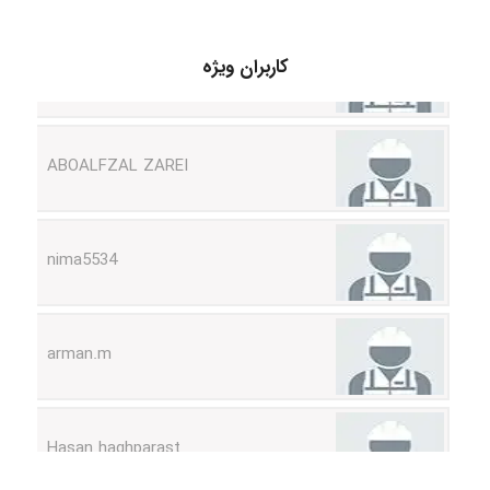
Arshiaaihsra
کاربران ویژه
ABOALFZAL ZAREI
nima5534
arman.m
Hasan haghparast
shbnm72