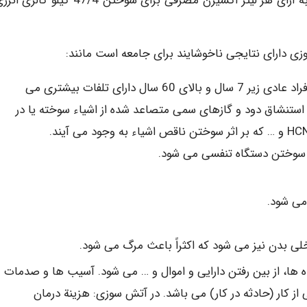
سوختها تفاوت قابل ملاحظه ای وجود ندارد و معمولا به ازای هر لیتر اکسیژن مصرفی برای سوختن 47/4 کیلو کال
ی دارای نتایجی ناخوشایند برای جامعه است مانند:
تلفات انسانی: افرادی عادی یا افراد آتشی نشان. افراد عادی زیر 7 سال و بالای 60 سال دارای تلفات بیشتری می
استنشاق دود و گازهای سمی متصاعد شده از اشیاء سوخته یا در
سوختن دستگاه تنفسی می شود.
ا، از بین رفتن دارایی و اموال و … می شود. آسیب ها و صدمات
از کار (حادثه در کار) می باشد. در آتش سوزی: هزینة درمان