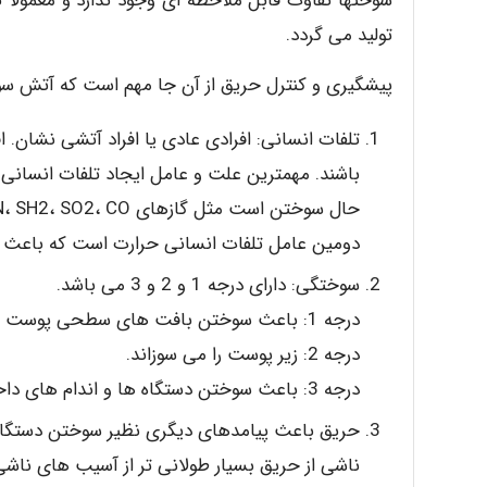
تولید می گردد.
پیشگیری و کنترل حریق از آن جا مهم است که آتش سوز
باشند. مهمترین علت و عامل ایجاد تلفات انسانی 
حال سوختن است مثل گازهای HCN، SH2، SO2، CO و … که بر اثر سوختن ناقص اشیاء به وجود می آیند.
دومین عامل تلفات انسانی حرارت است که باعث 
سوختگی: دارای درجه 1 و 2 و 3 می باشد.
درجه 1: باعث سوختن بافت های سطحی پوست می شود.
درجه 2: زیر پوست را می سوزاند.
درجه 3: باعث سوختن دستگاه ها و اندام های داخلی بدن نیز می شود که اکثراً باعث مرگ می شود.
حریق باعث پیامدهای دیگری نظیر سوختن دستگاه ه
ناشی از حریق بسیار طولانی تر از آسیب های ناشی 