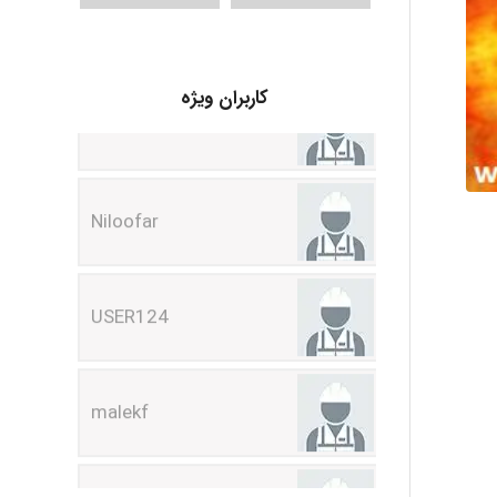
HaddadiMahsa
کاربران ویژه
Niloofar
USER124
malekf
abolfazlkoshehe