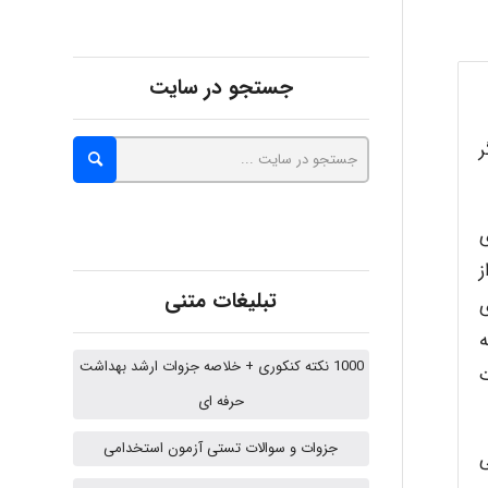
abolfazlkoshehe
جستجو در سایت
A.balandeh
ر
fatima
ی
حداقل 75 درصد از
Jafar Tym
تبلیغات متنی
ی
ه
1000 نکته کنکوری + خلاصه جزوات ارشد بهداشت
ت
aghajari vahid
حرفه ای
جزوات و سوالات تستی آزمون استخدامی
ی
HaddadiMahsa