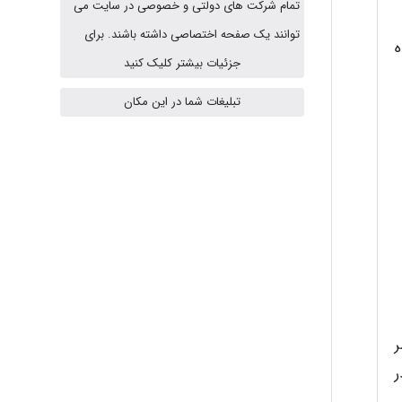
تمام شرکت های دولتی و خصوصی در سایت می
توانند یک صفحه اختصاصی داشته باشند. برای
ه
جزئیات بیشتر کلیک کنید
Niloofar
تبلیغات شما در این مکان
USER124
malekf
abolfazlkoshehe
ر
ر
abolfazlkoshehe