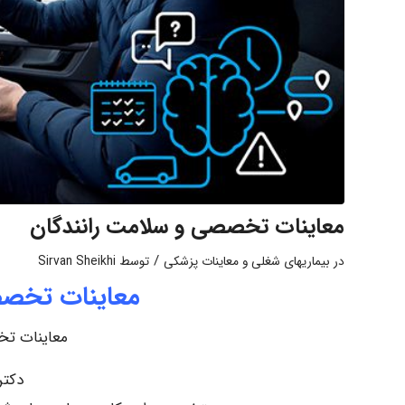
معاینات تخصصی و سلامت رانندگان
/
در
بیماریهای شغلی و معاینات پزشکی
توسط
Sirvan Sheikhi
معاینات تخصص
معاینات تخ
دکتر