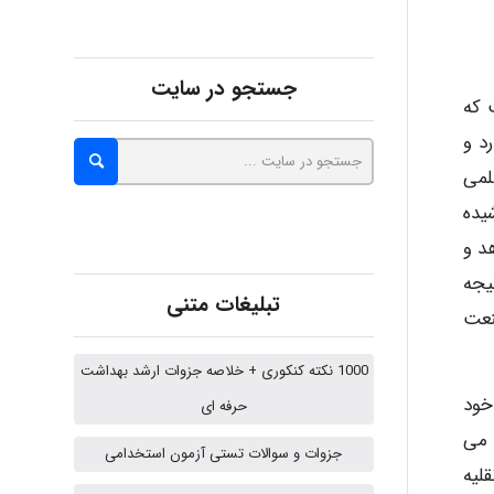
abolfazlkoshehe
جستجو در سایت
 که
د و
A.balandeh
لمی
یده
د و
fatima
یجه
تبلیغات متنی
نعت
Jafar Tym
1000 نکته کنکوری + خلاصه جزوات ارشد بهداشت
خود
حرفه ای
 می
aghajari vahid
جزوات و سوالات تستی آزمون استخدامی
لیه