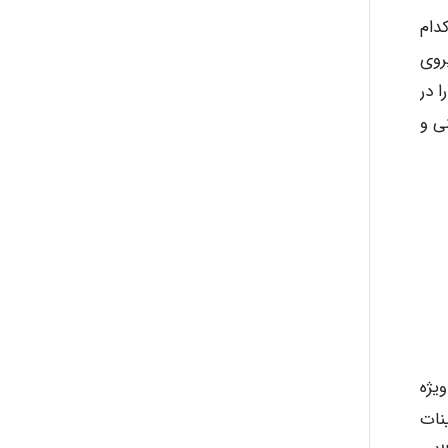
abolfazlkoshehe
دام
روی
 در
A.balandeh
ی و
fatima
Jafar Tym
aghajari vahid
یژه
نات