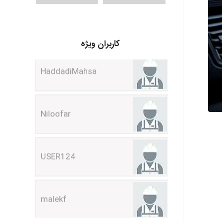
HaddadiMahsa
کاربران ویژه
Niloofar
USER124
malekf
abolfazlkoshehe