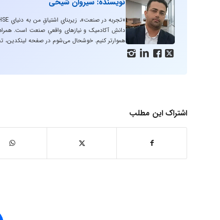
نویسنده: سیروان شیخی
دانشِ آکادمیک و نیازهای واقعیِ صنعت است. همراه با
هموارتر کنیم. خوشحال می‌شوم در صفحه لینکدین، تج




اشتراک این مطلب